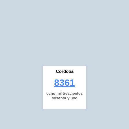
Cordoba
8361
ocho mil trescientos
sesenta y uno