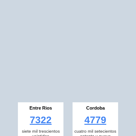
Entre Rios
Cordoba
7322
4779
siete mil trescientos
cuatro mil setecientos