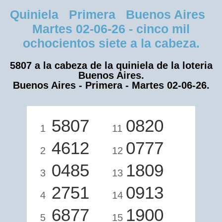
Quiniela Primera Buenos Aires
Martes 02-06-26 - cinco mil
ochocientos siete a la cabeza.
5807 a la cabeza de la quiniela de la loteria
Buenos Aires.
Buenos Aires - Primera - Martes 02-06-26.
5807
0820
1
11
4612
0777
2
12
0485
1809
3
13
2751
0913
4
14
6877
1900
5
15