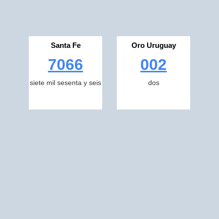
Santa Fe
Oro Uruguay
7066
002
siete mil sesenta y seis
dos