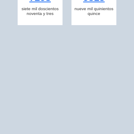
siete mil doscientos
nueve mil quinientos
noventa y tres
quince