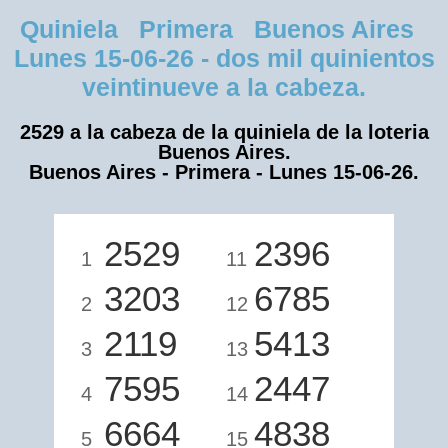
Quiniela Primera Buenos Aires
Lunes 15-06-26 - dos mil quinientos
veintinueve a la cabeza.
2529 a la cabeza de la quiniela de la loteria
Buenos Aires.
Buenos Aires - Primera - Lunes 15-06-26.
2529
2396
1
11
3203
6785
2
12
2119
5413
3
13
7595
2447
4
14
6664
4838
5
15