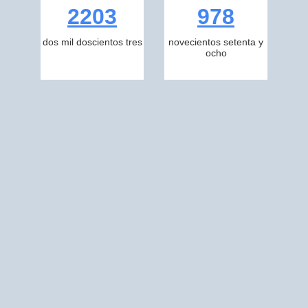
2203
978
dos mil doscientos tres
novecientos setenta y
ocho