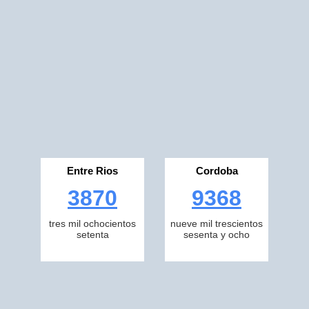
Entre Rios
Cordoba
3870
9368
tres mil ochocientos
nueve mil trescientos
setenta
sesenta y ocho