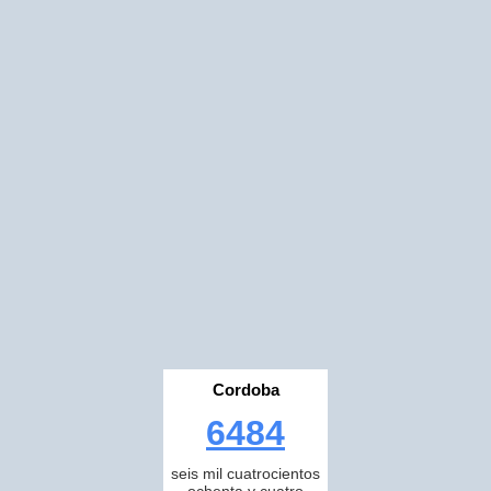
Cordoba
6484
seis mil cuatrocientos