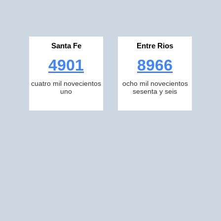
Santa Fe
Entre Rios
4901
8966
cuatro mil novecientos
ocho mil novecientos
uno
sesenta y seis