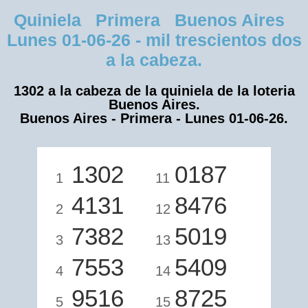
Quiniela Primera Buenos Aires
Lunes 01-06-26 - mil trescientos dos
a la cabeza.
1302 a la cabeza de la quiniela de la loteria
Buenos Aires.
Buenos Aires - Primera - Lunes 01-06-26.
1302
0187
1
11
4131
8476
2
12
7382
5019
3
13
7553
5409
4
14
9516
8725
5
15