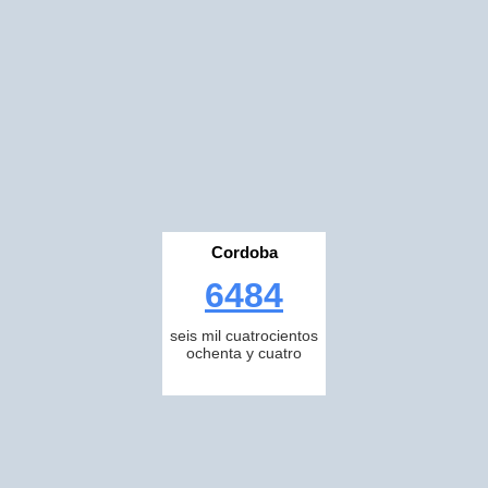
Cordoba
6484
seis mil cuatrocientos
ochenta y cuatro