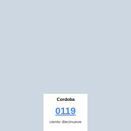
Cordoba
0119
ciento diecinueve