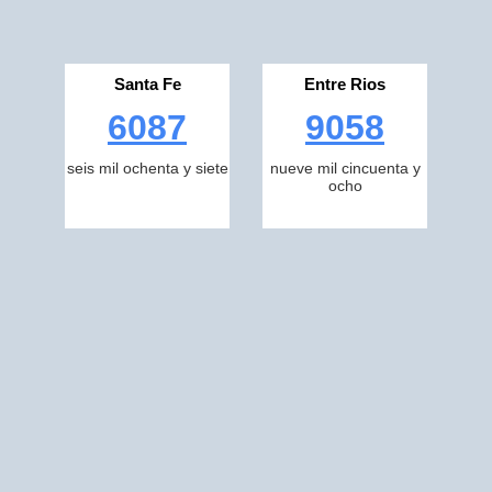
Santa Fe
Entre Rios
6087
9058
seis mil ochenta y siete
nueve mil cincuenta y
ocho