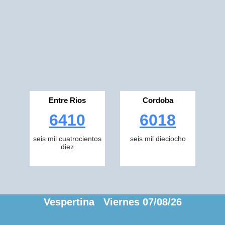
Entre Rios
Cordoba
6410
6018
seis mil cuatrocientos
seis mil dieciocho
diez
Vespertina Viernes 07/08/26