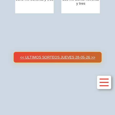
y tres
<< ULTIMOS SORTEOS JUEVES 28-05-26 >>