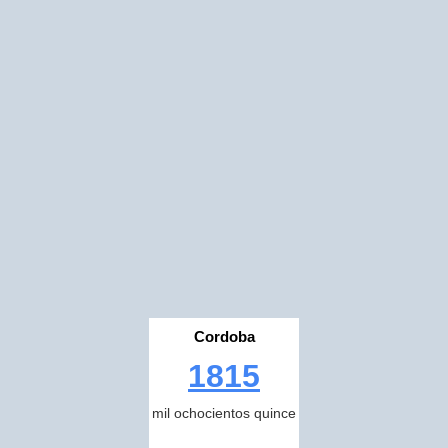
Cordoba
1815
mil ochocientos quince