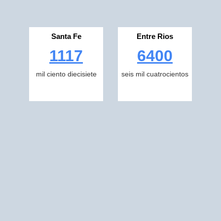
Santa Fe
Entre Rios
1117
6400
mil ciento diecisiete
seis mil cuatrocientos