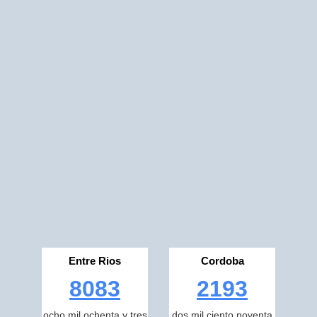
Entre Rios
Cordoba
8083
2193
ocho mil ochenta y tres
dos mil ciento noventa