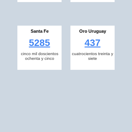
Santa Fe
Oro Uruguay
5285
437
cinco mil doscientos
cuatrocientos treinta y
ochenta y cinco
siete