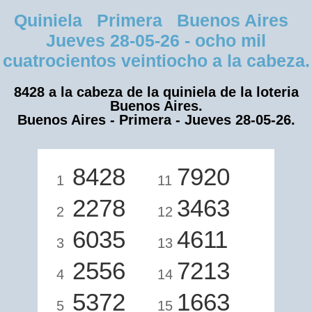
Quiniela Primera Buenos Aires
Jueves 28-05-26 - ocho mil
cuatrocientos veintiocho a la cabeza.
8428 a la cabeza de la quiniela de la loteria
Buenos Aires.
Buenos Aires - Primera - Jueves 28-05-26.
8428
7920
1
11
2278
3463
2
12
6035
4611
3
13
2556
7213
4
14
5372
1663
5
15