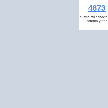
4873
cuatro mil ochocie
setenta y tres