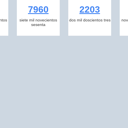
7960
2203
ntos
siete mil novecientos
dos mil doscientos tres
nov
sesenta