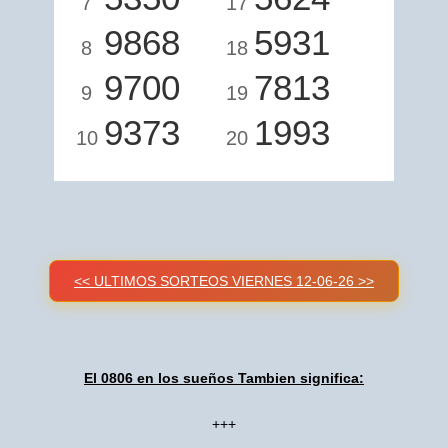
7
17
9868
5931
8
18
9700
7813
9
19
9373
1993
10
20
<< ULTIMOS SORTEOS VIERNES 12-06-26 >>
El 0806 en los sueños Tambien significa:
+++