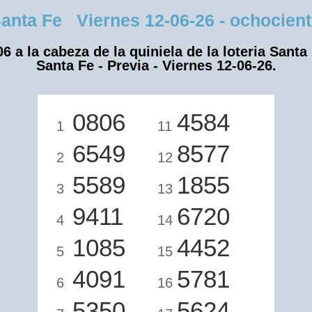
nta Fe Viernes 12-06-26 - ochociento
6 a la cabeza de la quiniela de la loteria Santa
Santa Fe - Previa - Viernes 12-06-26.
0806
4584
1
11
6549
8577
2
12
5589
1855
3
13
9411
6720
4
14
1085
4452
5
15
4091
5781
6
16
5350
5624