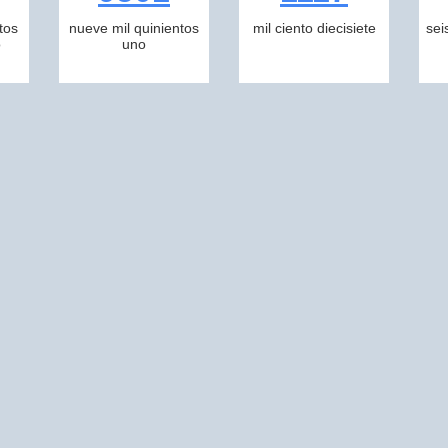
tos
nueve mil quinientos
mil ciento diecisiete
sei
o
uno