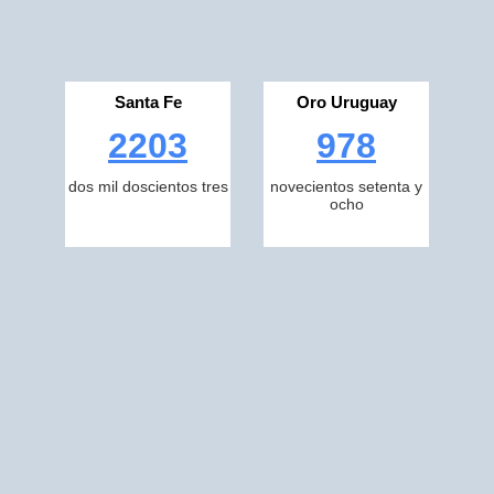
Santa Fe
Oro Uruguay
2203
978
dos mil doscientos tres
novecientos setenta y
ocho