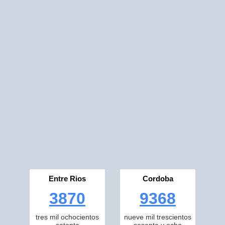
Entre Rios
Cordoba
3870
9368
tres mil ochocientos
nueve mil trescientos