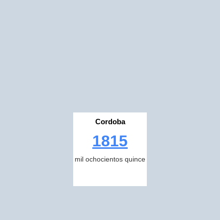
Cordoba
1815
mil ochocientos quince