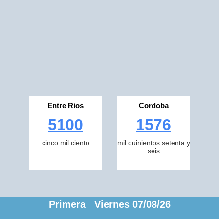
Entre Rios
Cordoba
5100
1576
cinco mil ciento
mil quinientos setenta y
seis
Primera Viernes 07/08/26