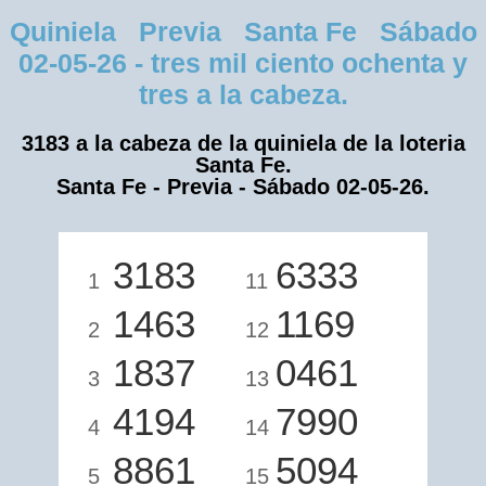
Quiniela Previa Santa Fe Sábado
02-05-26 - tres mil ciento ochenta y
tres a la cabeza.
3183 a la cabeza de la quiniela de la loteria
Santa Fe.
Santa Fe - Previa - Sábado 02-05-26.
3183
6333
1
11
1463
1169
2
12
1837
0461
3
13
4194
7990
4
14
8861
5094
5
15