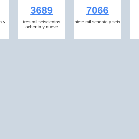
3689
7066
a y
tres mil seiscientos
siete mil sesenta y seis
ochenta y nueve