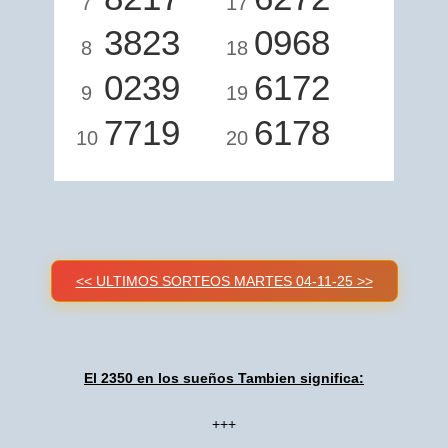
7
17
3823
0968
8
18
0239
6172
9
19
7719
6178
10
20
<< ULTIMOS SORTEOS MARTES 04-11-25 >>
El 2350 en los sueños Tambien significa:
+++