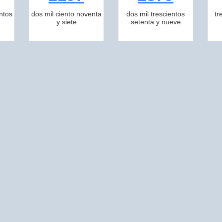
ntos
dos mil ciento noventa
dos mil trescientos
tr
y siete
setenta y nueve