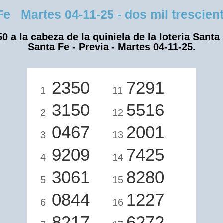
 Martes 04-11-25 - dos mil trescient
0 a la cabeza de la quiniela de la loteria Santa
Santa Fe - Previa - Martes 04-11-25.
2350
7291
1
11
3150
5516
2
12
0467
2001
3
13
9209
7425
4
14
3061
8280
5
15
0844
1227
6
16
8217
6272