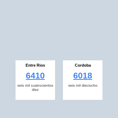
Entre Rios
Cordoba
6410
6018
seis mil cuatrocientos
seis mil dieciocho
diez