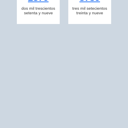
dos mil trescientos
tres mil setecientos
setenta y nueve
treinta y nueve