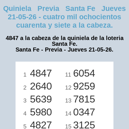
Quiniela Previa Santa Fe Jueves
21-05-26 - cuatro mil ochocientos
cuarenta y siete a la cabeza.
4847 a la cabeza de la quiniela de la loteria
Santa Fe.
Santa Fe - Previa - Jueves 21-05-26.
4847
6054
1
11
2640
9259
2
12
5639
7815
3
13
5980
0347
4
14
4827
3125
5
15