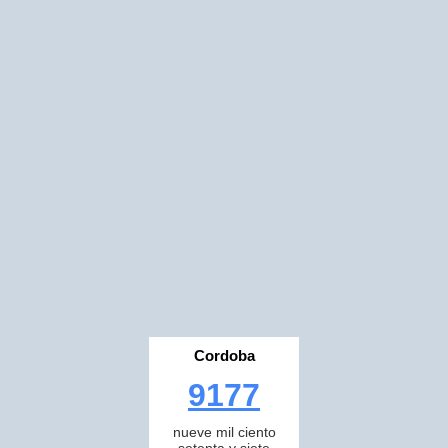
Cordoba
9177
nueve mil ciento