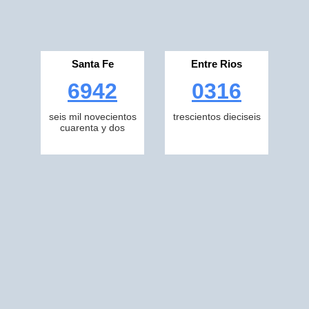
Santa Fe
Entre Rios
6942
0316
seis mil novecientos
trescientos dieciseis
cuarenta y dos