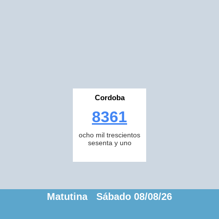
Cordoba
8361
ocho mil trescientos
sesenta y uno
Matutina Sábado 08/08/26