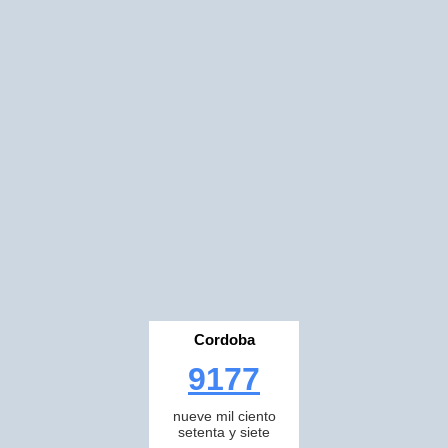
Cordoba
9177
nueve mil ciento
setenta y siete