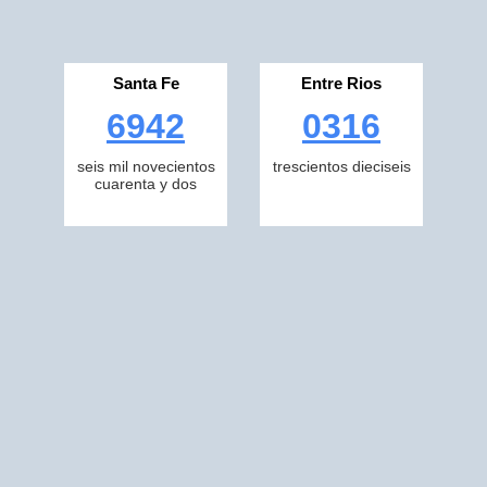
Santa Fe
Entre Rios
6942
0316
seis mil novecientos
trescientos dieciseis
cuarenta y dos