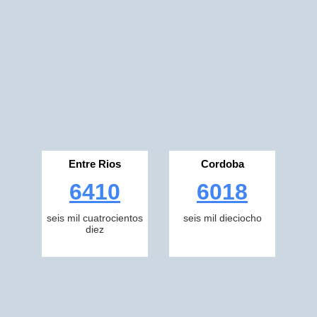
Entre Rios
Cordoba
6410
6018
seis mil cuatrocientos
seis mil dieciocho
diez