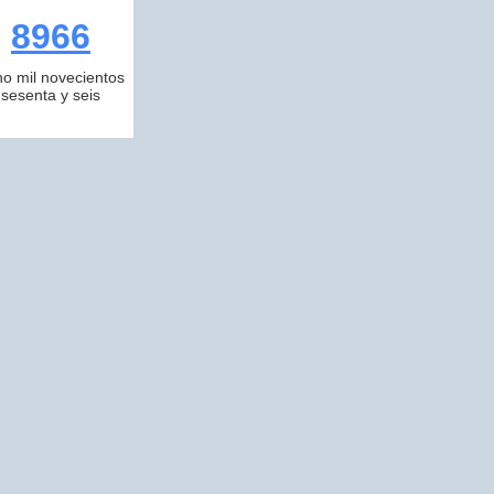
8966
o mil novecientos
sesenta y seis