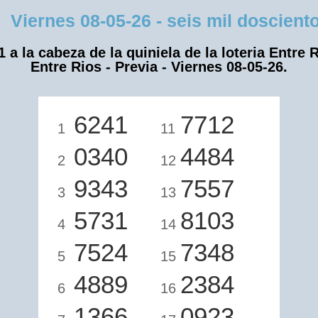
iernes 08-05-26 - seis mil dosciento
1 a la cabeza de la quiniela de la loteria Entre R
Entre Rios - Previa - Viernes 08-05-26.
6241
7712
1
11
0340
4484
2
12
9343
7557
3
13
5731
8103
4
14
7524
7348
5
15
4889
2384
6
16
1366
0923