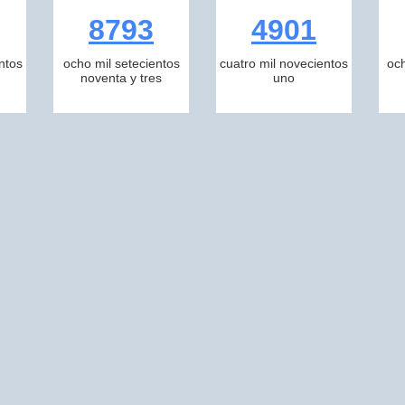
8793
4901
ntos
ocho mil setecientos
cuatro mil novecientos
och
noventa y tres
uno