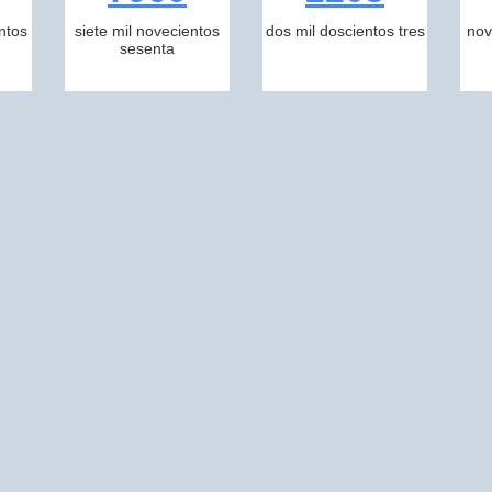
ntos
siete mil novecientos
dos mil doscientos tres
nov
sesenta