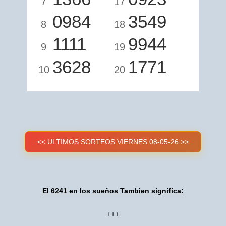
7
17
0984
3549
8
18
1111
9944
9
19
3628
1771
10
20
<< ULTIMOS SORTEOS VIERNES 08-05-26 >>
El 6241 en los sueños Tambien significa:
+++