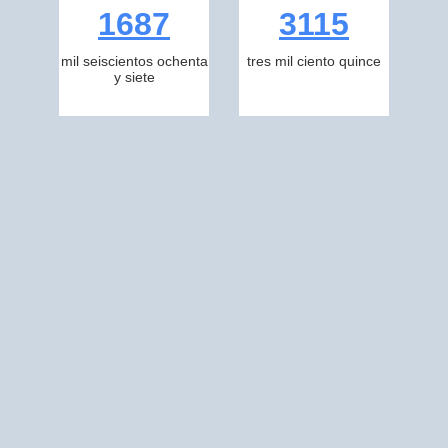
1687
3115
mil seiscientos ochenta
tres mil ciento quince
y siete