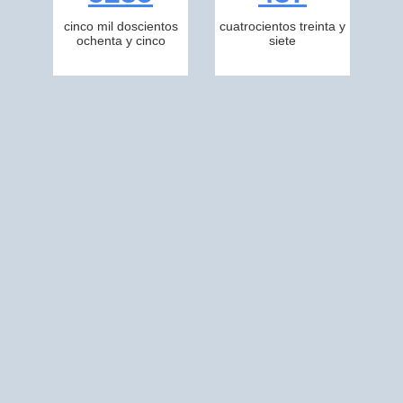
cinco mil doscientos
cuatrocientos treinta y
ochenta y cinco
siete