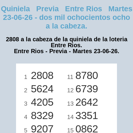
Quiniela Previa Entre Rios Martes
23-06-26 - dos mil ochocientos ocho
a la cabeza.
2808 a la cabeza de la quiniela de la loteria
Entre Rios.
Entre Rios - Previa - Martes 23-06-26.
2808
8780
1
11
5624
6739
2
12
4205
2642
3
13
8329
3351
4
14
9207
0862
5
15