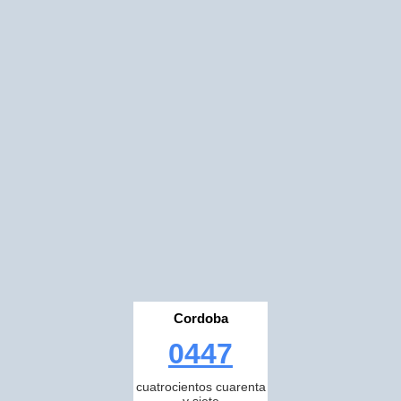
Cordoba
0447
cuatrocientos cuarenta