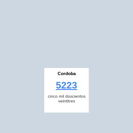
Cordoba
5223
cinco mil doscientos
veintitres