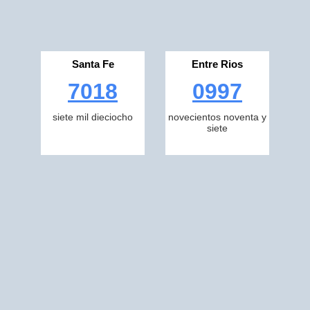
Santa Fe
Entre Rios
7018
0997
siete mil dieciocho
novecientos noventa y
siete