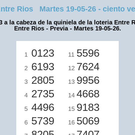
re Rios Martes 19-05-26 - ciento vei
3 a la cabeza de la quiniela de la loteria Entre R
Entre Rios - Previa - Martes 19-05-26.
0123
5596
1
11
6193
7624
2
12
2805
9956
3
13
2735
4668
4
14
4496
9183
5
15
5739
5069
6
16
8205
7407