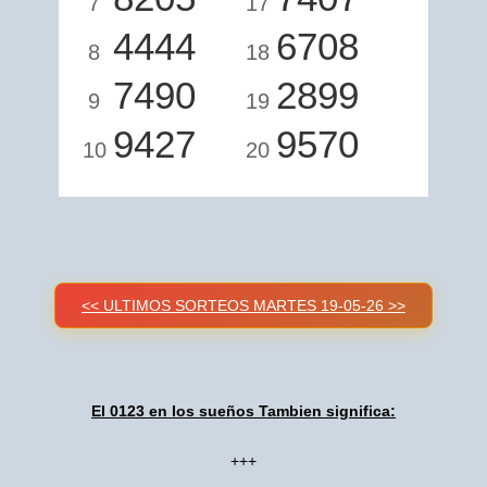
7
17
4444
6708
8
18
7490
2899
9
19
9427
9570
10
20
<< ULTIMOS SORTEOS MARTES 19-05-26 >>
El 0123 en los sueños Tambien significa:
+++