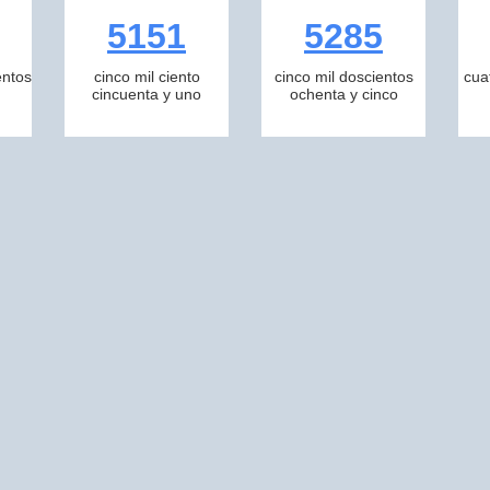
5151
5285
entos
cinco mil ciento
cinco mil doscientos
cua
cincuenta y uno
ochenta y cinco