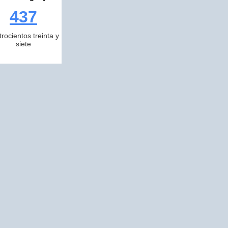
437
trocientos treinta y
siete