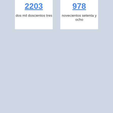
2203
978
dos mil doscientos tres
novecientos setenta y
ocho