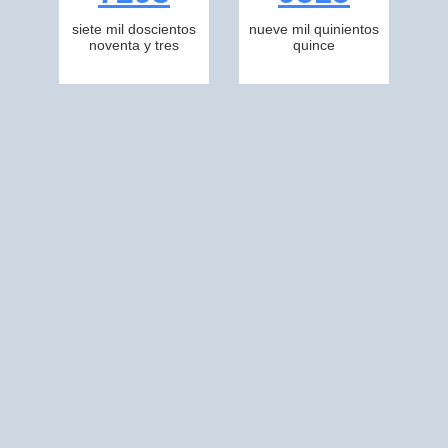
siete mil doscientos
nueve mil quinientos
noventa y tres
quince