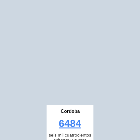
Cordoba
6484
seis mil cuatrocientos