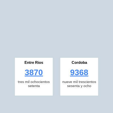
Entre Rios
Cordoba
3870
9368
tres mil ochocientos
nueve mil trescientos
setenta
sesenta y ocho