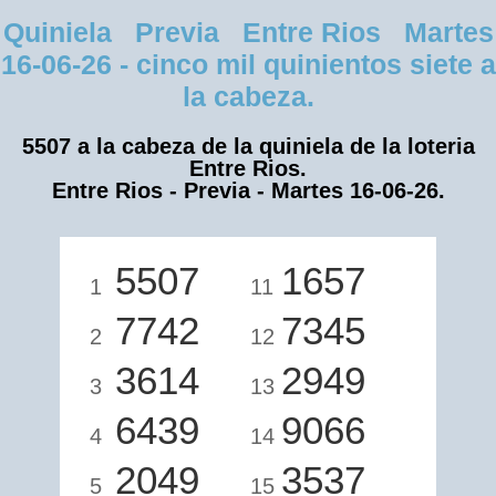
Quiniela Previa Entre Rios Martes
16-06-26 - cinco mil quinientos siete a
la cabeza.
5507 a la cabeza de la quiniela de la loteria
Entre Rios.
Entre Rios - Previa - Martes 16-06-26.
5507
1657
1
11
7742
7345
2
12
3614
2949
3
13
6439
9066
4
14
2049
3537
5
15