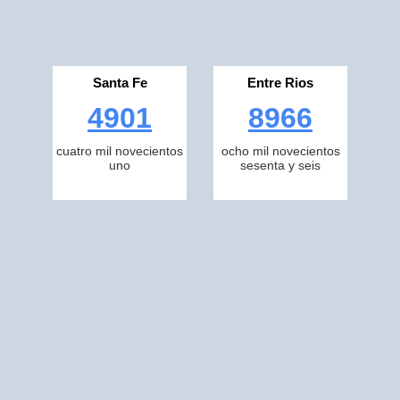
Santa Fe
Entre Rios
4901
8966
cuatro mil novecientos
ocho mil novecientos
uno
sesenta y seis