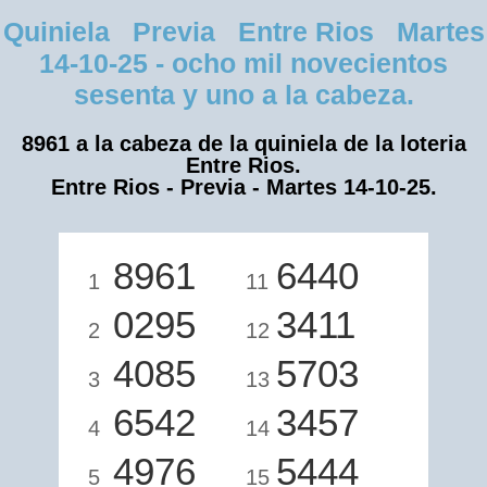
Quiniela Previa Entre Rios Martes
14-10-25 - ocho mil novecientos
sesenta y uno a la cabeza.
8961 a la cabeza de la quiniela de la loteria
Entre Rios.
Entre Rios - Previa - Martes 14-10-25.
8961
6440
1
11
0295
3411
2
12
4085
5703
3
13
6542
3457
4
14
4976
5444
5
15