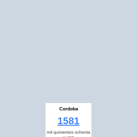
Cordoba
1581
mil quinientos ochenta