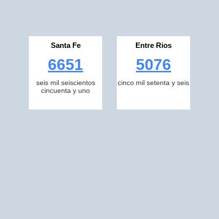
Santa Fe
Entre Rios
6651
5076
seis mil seiscientos
cinco mil setenta y seis
cincuenta y uno