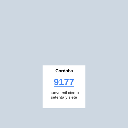
Cordoba
9177
nueve mil ciento
setenta y siete