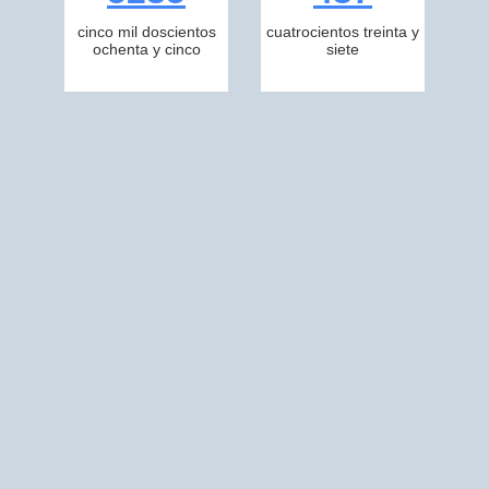
cinco mil doscientos
cuatrocientos treinta y
ochenta y cinco
siete