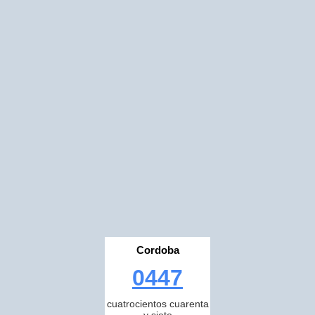
Cordoba
0447
cuatrocientos cuarenta