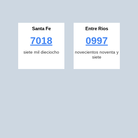
Santa Fe
Entre Rios
7018
0997
siete mil dieciocho
novecientos noventa y
siete