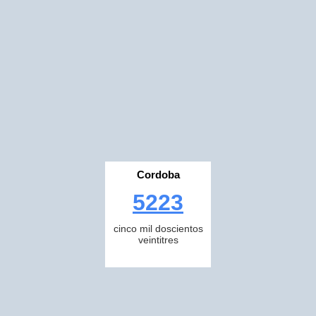
Cordoba
5223
cinco mil doscientos
veintitres