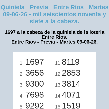
Quiniela Previa Entre Rios Martes
09-06-26 - mil seiscientos noventa y
siete a la cabeza.
1697 a la cabeza de la quiniela de la loteria
Entre Rios.
Entre Rios - Previa - Martes 09-06-26.
1697
8119
1
11
3656
2853
2
12
9300
3814
3
13
7698
4071
4
14
9292
1519
5
15