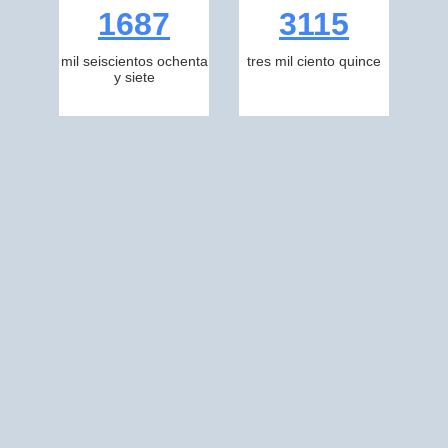
1687
3115
mil seiscientos ochenta
tres mil ciento quince
y siete