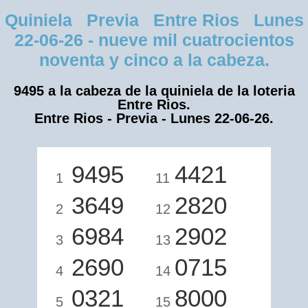
Quiniela Previa Entre Rios Lunes
22-06-26 - nueve mil cuatrocientos
noventa y cinco a la cabeza.
9495 a la cabeza de la quiniela de la loteria
Entre Rios.
Entre Rios - Previa - Lunes 22-06-26.
9495
4421
1
11
3649
2820
2
12
6984
2902
3
13
2690
0715
4
14
0321
8000
5
15