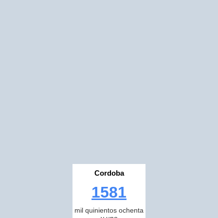
Cordoba
1581
mil quinientos ochenta