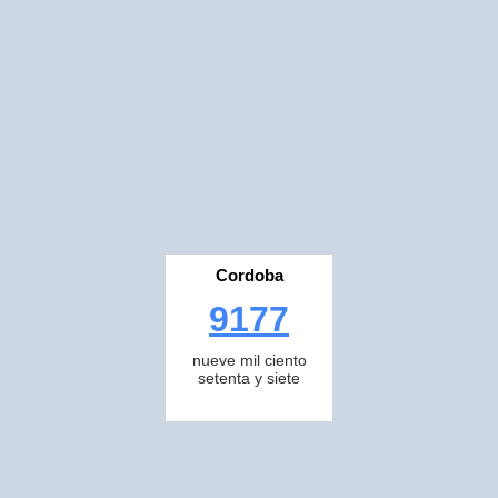
Cordoba
9177
nueve mil ciento
setenta y siete