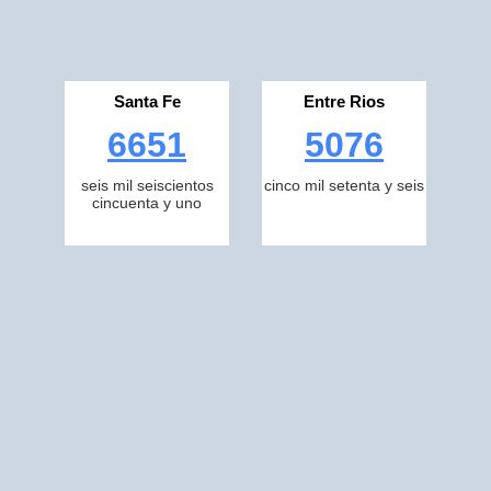
Santa Fe
Entre Rios
6651
5076
seis mil seiscientos
cinco mil setenta y seis
cincuenta y uno