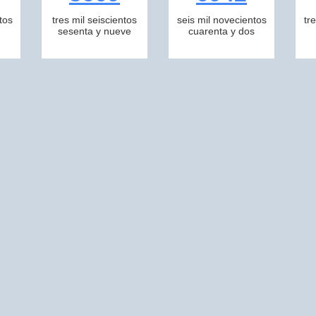
tos
tres mil seiscientos
seis mil novecientos
tr
sesenta y nueve
cuarenta y dos