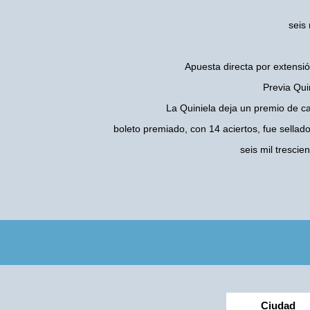
seis
Apuesta directa por extensió
Previa Qui
La Quiniela deja un premio de c
boleto premiado, con 14 aciertos, fue sellad
seis mil tresci
Ciudad