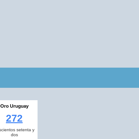
Oro Uruguay
272
scientos setenta y
dos