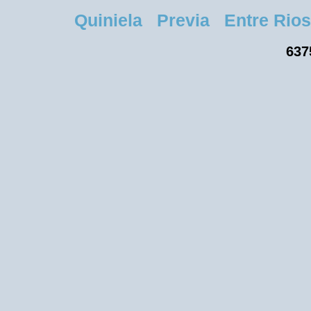
Quiniela Previa Entre Rios L
637