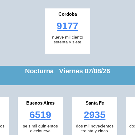
Cordoba
9177
nueve mil ciento
setenta y siete
Nocturna Viernes 07/08/26
Buenos Aires
Santa Fe
6519
2935
tos
seis mil quinientos
dos mil novecientos
do
diecinueve
treinta y cinco