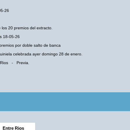
05-26
 los 20 premios del extracto.
es 18-05-26
premios por doble salto de banca
 Quiniela celebrada ayer domingo 28 de enero.
e Rios - Previa.
Entre Rios