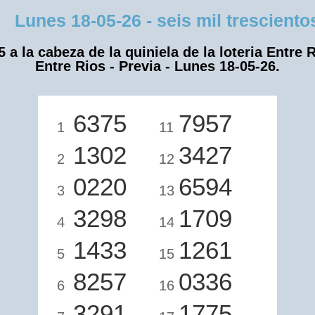
unes 18-05-26 - seis mil trescientos
5 a la cabeza de la quiniela de la loteria Entre R
Entre Rios - Previa - Lunes 18-05-26.
6375
7957
1
11
1302
3427
2
12
0220
6594
3
13
3298
1709
4
14
1433
1261
5
15
8257
0336
6
16
3291
1775