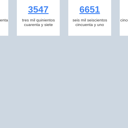
3547
6651
tenta
tres mil quinientos
seis mil seiscientos
cinc
cuarenta y siete
cincuenta y uno