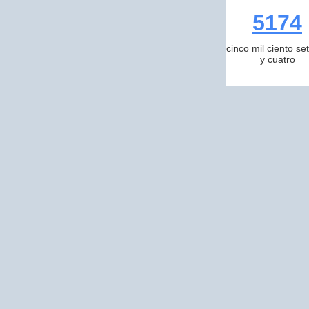
5174
cinco mil ciento se
y cuatro