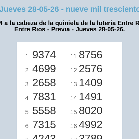
eves 28-05-26 - nueve mil trescientos
4 a la cabeza de la quiniela de la loteria Entre R
Entre Rios - Previa - Jueves 28-05-26.
9374
8756
1
11
4699
2576
2
12
2658
1409
3
13
7831
1491
4
14
5558
8020
5
15
7315
4992
6
16
4243
3789