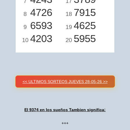
7
17
4726
7915
8
18
6593
4625
9
19
4203
5955
10
20
<< ULTIMOS SORTEOS JUEVES 28-05-26 >>
El 9374 en los sueños Tambien significa:
+++