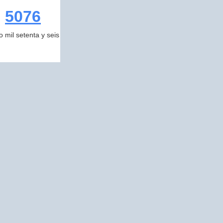
5076
o mil setenta y seis