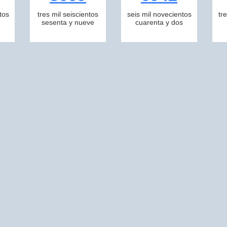
tos
tres mil seiscientos
seis mil novecientos
tr
sesenta y nueve
cuarenta y dos