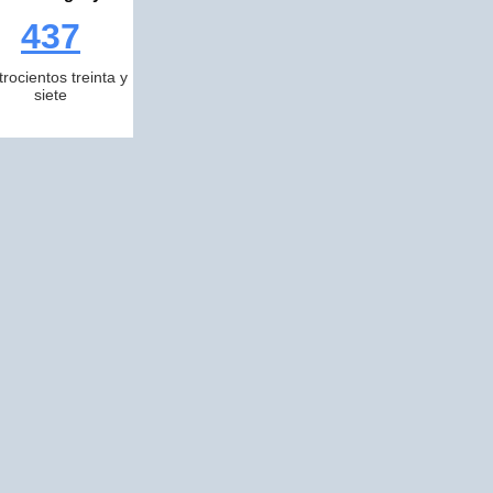
437
trocientos treinta y
siete