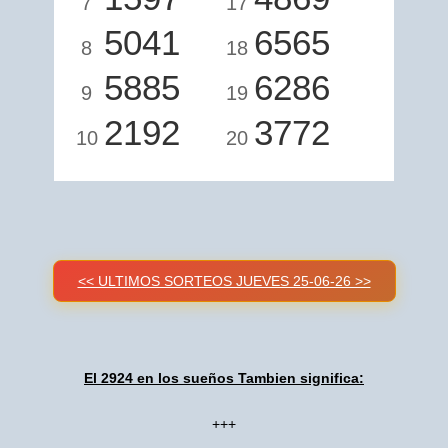
7
17
5041
6565
8
18
5885
6286
9
19
2192
3772
10
20
<< ULTIMOS SORTEOS JUEVES 25-06-26 >>
El 2924 en los sueños Tambien significa:
+++