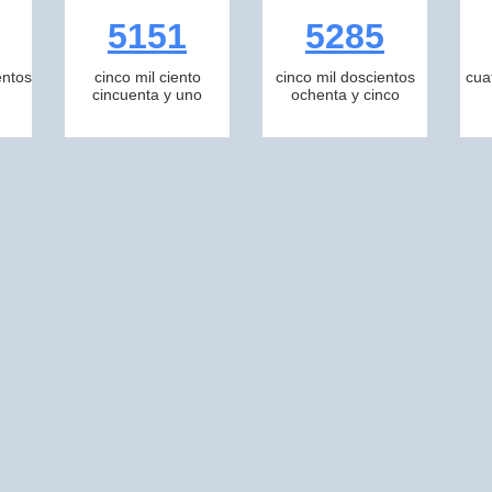
5151
5285
entos
cinco mil ciento
cinco mil doscientos
cua
cincuenta y uno
ochenta y cinco