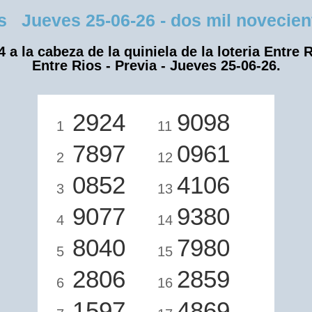
 Jueves 25-06-26 - dos mil noveciento
4 a la cabeza de la quiniela de la loteria Entre R
Entre Rios - Previa - Jueves 25-06-26.
2924
9098
1
11
7897
0961
2
12
0852
4106
3
13
9077
9380
4
14
8040
7980
5
15
2806
2859
6
16
1597
4869