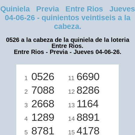
Quiniela Previa Entre Rios Jueves
04-06-26 - quinientos veintiseis a la
cabeza.
0526 a la cabeza de la quiniela de la loteria
Entre Rios.
Entre Rios - Previa - Jueves 04-06-26.
0526
6690
1
11
7088
8286
2
12
2668
1164
3
13
1289
8891
4
14
8781
4178
5
15