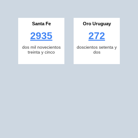
Santa Fe
Oro Uruguay
2935
272
dos mil novecientos
doscientos setenta y
treinta y cinco
dos