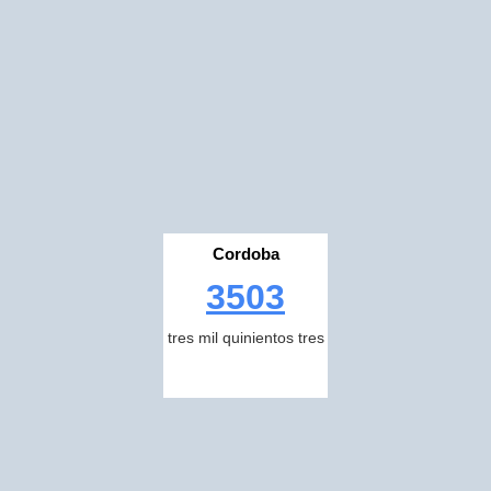
Cordoba
3503
tres mil quinientos tres