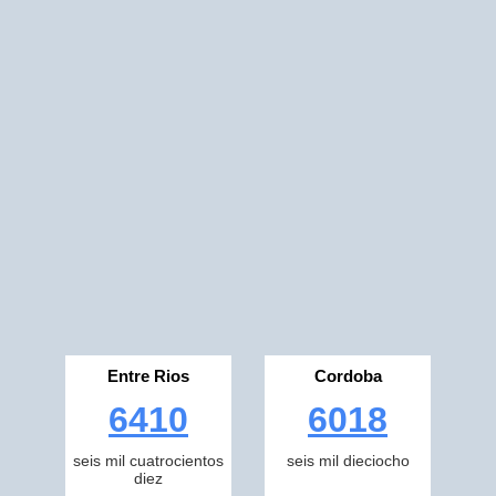
Entre Rios
Cordoba
6410
6018
seis mil cuatrocientos
seis mil dieciocho
diez