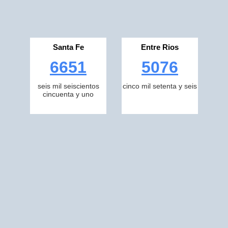
Santa Fe
Entre Rios
6651
5076
seis mil seiscientos
cinco mil setenta y seis
cincuenta y uno