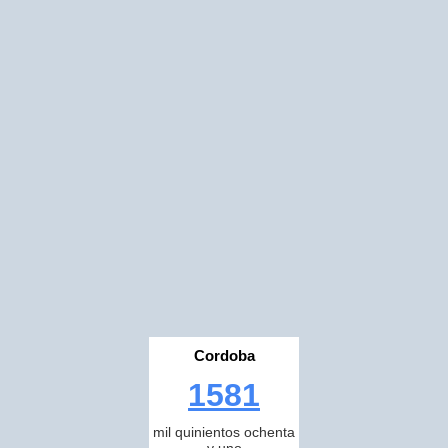
Cordoba
1581
mil quinientos ochenta