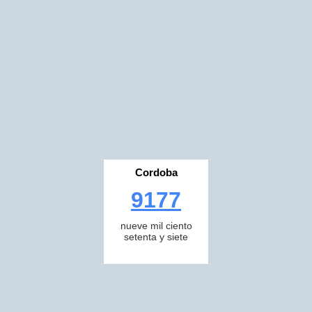
Cordoba
9177
nueve mil ciento
setenta y siete