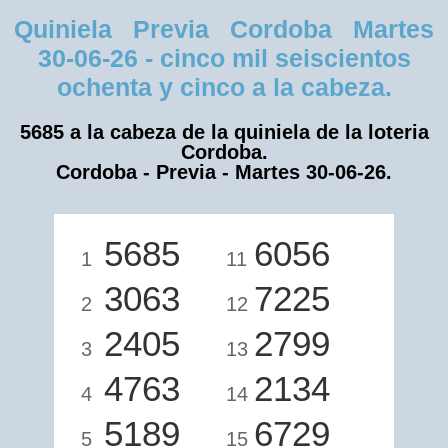
Quiniela Previa Cordoba Martes
30-06-26 - cinco mil seiscientos
ochenta y cinco a la cabeza.
5685 a la cabeza de la quiniela de la loteria
Cordoba.
Cordoba - Previa - Martes 30-06-26.
5685
6056
1
11
3063
7225
2
12
2405
2799
3
13
4763
2134
4
14
5189
6729
5
15