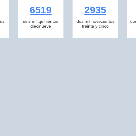
6519
2935
tos
seis mil quinientos
dos mil novecientos
do
diecinueve
treinta y cinco