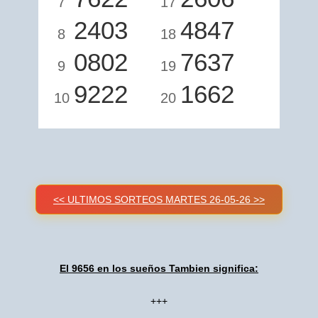
7
17
2403
4847
8
18
0802
7637
9
19
9222
1662
10
20
<< ULTIMOS SORTEOS MARTES 26-05-26 >>
El 9656 en los sueños Tambien significa:
+++