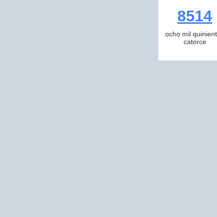
8514
ocho mil quinien
catorce