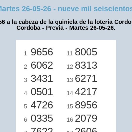
es 26-05-26 - nueve mil seiscientos 
56 a la cabeza de la quiniela de la loteria Cordo
Cordoba - Previa - Martes 26-05-26.
9656
8005
1
11
6062
8313
2
12
3431
6271
3
13
0501
4217
4
14
4726
8956
5
15
0335
2079
6
16
7622
2606