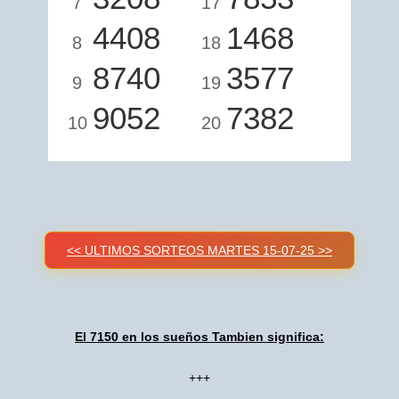
7
17
4408
1468
8
18
8740
3577
9
19
9052
7382
10
20
<< ULTIMOS SORTEOS MARTES 15-07-25 >>
El 7150 en los sueños Tambien significa:
+++