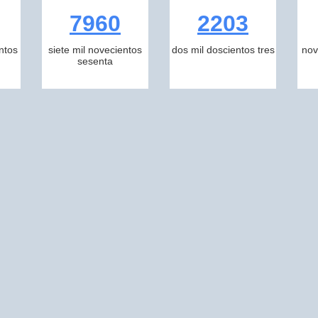
7960
2203
ntos
siete mil novecientos
dos mil doscientos tres
nov
sesenta