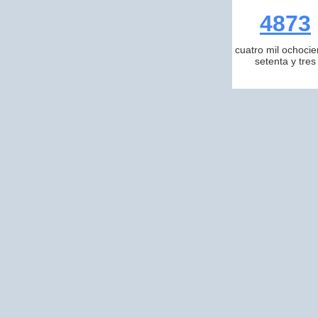
4873
cuatro mil ochocie
setenta y tres