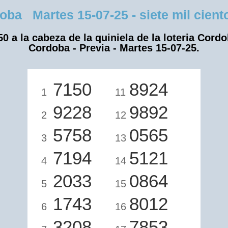
a Martes 15-07-25 - siete mil ciento
50 a la cabeza de la quiniela de la loteria Cordo
Cordoba - Previa - Martes 15-07-25.
7150
8924
1
11
9228
9892
2
12
5758
0565
3
13
7194
5121
4
14
2033
0864
5
15
1743
8012
6
16
3208
7853