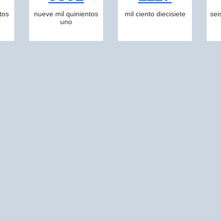
tos
nueve mil quinientos
mil ciento diecisiete
sei
o
uno