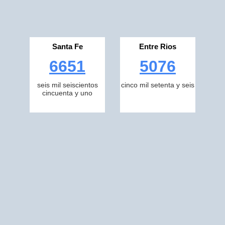
Santa Fe
Entre Rios
6651
5076
seis mil seiscientos
cinco mil setenta y seis
cincuenta y uno