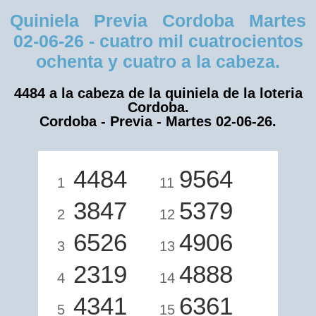
Quiniela Previa Cordoba Martes
02-06-26 - cuatro mil cuatrocientos
ochenta y cuatro a la cabeza.
4484 a la cabeza de la quiniela de la loteria
Cordoba.
Cordoba - Previa - Martes 02-06-26.
4484
9564
1
11
3847
5379
2
12
6526
4906
3
13
2319
4888
4
14
4341
6361
5
15