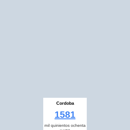
Cordoba
1581
mil quinientos ochenta