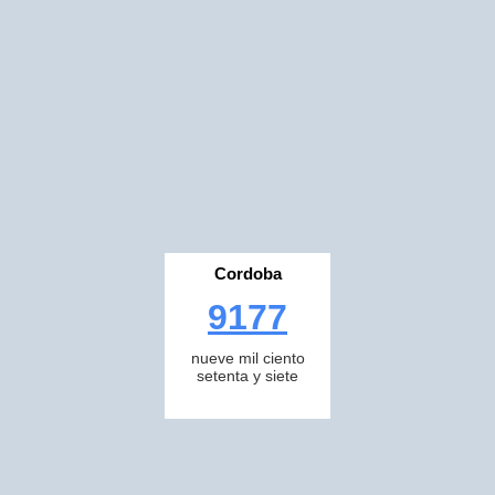
Cordoba
9177
nueve mil ciento
setenta y siete