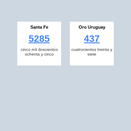
Santa Fe
Oro Uruguay
5285
437
cinco mil doscientos
cuatrocientos treinta y
ochenta y cinco
siete