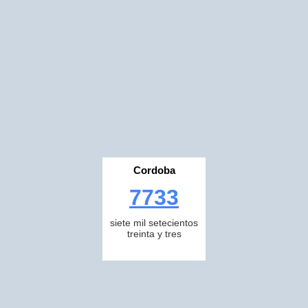
Cordoba
7733
siete mil setecientos
treinta y tres