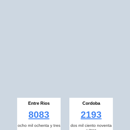
Entre Rios
Cordoba
8083
2193
ocho mil ochenta y tres
dos mil ciento noventa