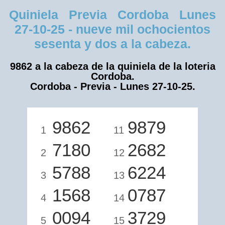
Quiniela Previa Cordoba Lunes
27-10-25 - nueve mil ochocientos
sesenta y dos a la cabeza.
9862 a la cabeza de la quiniela de la loteria
Cordoba.
Cordoba - Previa - Lunes 27-10-25.
9862
9879
1
11
7180
2682
2
12
5788
6224
3
13
1568
0787
4
14
0094
3729
5
15