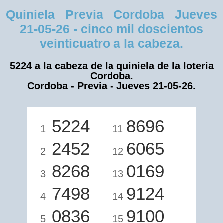
Quiniela Previa Cordoba Jueves
21-05-26 - cinco mil doscientos
veinticuatro a la cabeza.
5224 a la cabeza de la quiniela de la loteria
Cordoba.
Cordoba - Previa - Jueves 21-05-26.
5224
8696
1
11
2452
6065
2
12
8268
0169
3
13
7498
9124
4
14
0836
9100
5
15