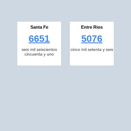
Santa Fe
Entre Rios
6651
5076
seis mil seiscientos
cinco mil setenta y seis
cincuenta y uno