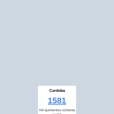
Cordoba
1581
mil quinientos ochenta