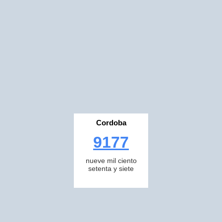
Cordoba
9177
nueve mil ciento
setenta y siete