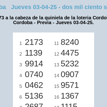
 Jueves 03-04-25 - dos mil ciento set
73 a la cabeza de la quiniela de la loteria Cordo
Cordoba - Previa - Jueves 03-04-25.
2173
8240
1
11
1139
4475
2
12
9914
5232
3
13
0740
0907
4
14
0462
9571
5
15
5136
1367
6
16
2687
1115