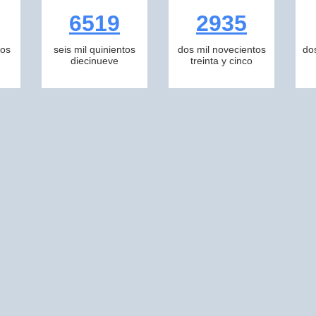
6519
2935
tos
seis mil quinientos
dos mil novecientos
do
diecinueve
treinta y cinco