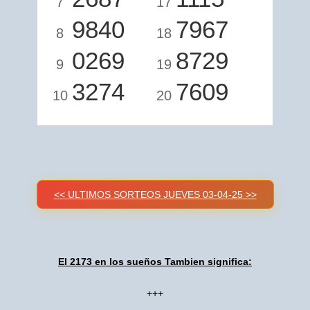
7
17
9840
7967
8
18
0269
8729
9
19
3274
7609
10
20
<< ULTIMOS SORTEOS JUEVES 03-04-25 >>
El 2173 en los sueños Tambien significa:
+++