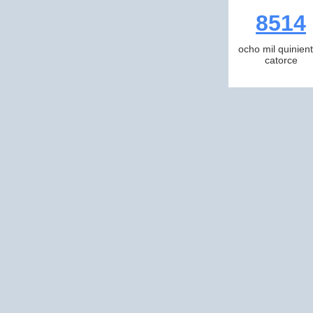
8514
ocho mil quinien
catorce