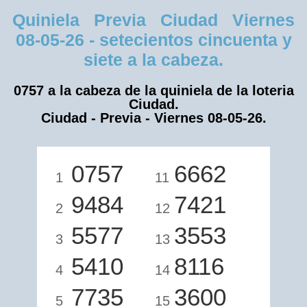
Quiniela Previa Ciudad Viernes
08-05-26 - setecientos cincuenta y
siete a la cabeza.
0757 a la cabeza de la quiniela de la loteria
Ciudad.
Ciudad - Previa - Viernes 08-05-26.
0757
6662
1
11
9484
7421
2
12
5577
3553
3
13
5410
8116
4
14
7735
3600
5
15