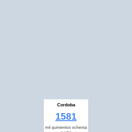
Cordoba
1581
mil quinientos ochenta