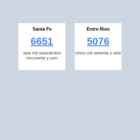
Santa Fe
Entre Rios
6651
5076
seis mil seiscientos
cinco mil setenta y seis
cincuenta y uno