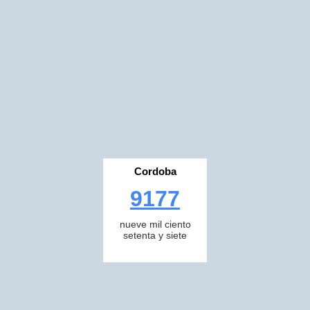
Cordoba
9177
nueve mil ciento
setenta y siete