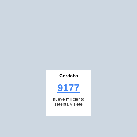
Cordoba
9177
nueve mil ciento
setenta y siete