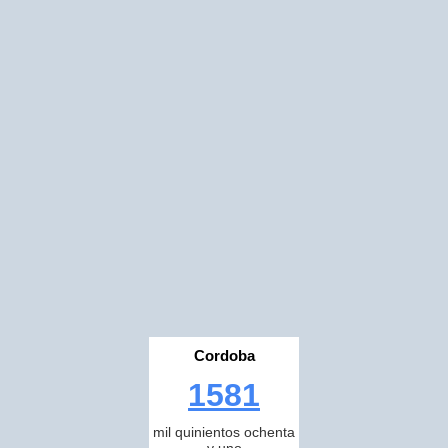
Cordoba
1581
mil quinientos ochenta