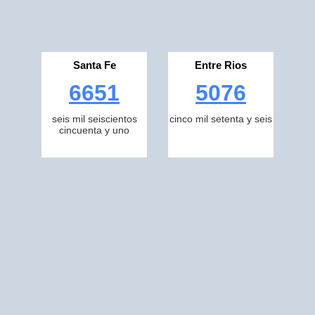
Santa Fe
Entre Rios
6651
5076
seis mil seiscientos
cinco mil setenta y seis
cincuenta y uno