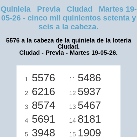
Quiniela Previa Ciudad Martes 19-
05-26 - cinco mil quinientos setenta y
seis a la cabeza.
5576 a la cabeza de la quiniela de la loteria
Ciudad.
Ciudad - Previa - Martes 19-05-26.
5576
5486
1
11
6216
5937
2
12
8574
5467
3
13
5691
8181
4
14
3948
1909
5
15