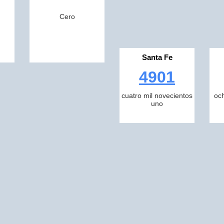
Cero
Santa Fe
4901
cuatro mil novecientos
och
uno