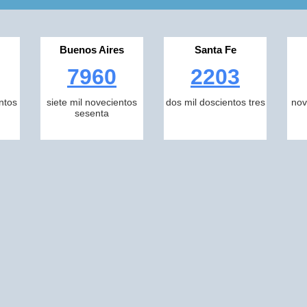
Buenos Aires
Santa Fe
7960
2203
ntos
siete mil novecientos
dos mil doscientos tres
nov
sesenta