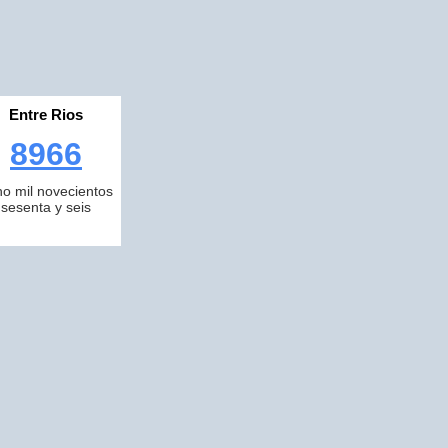
Entre Rios
8966
o mil novecientos
sesenta y seis