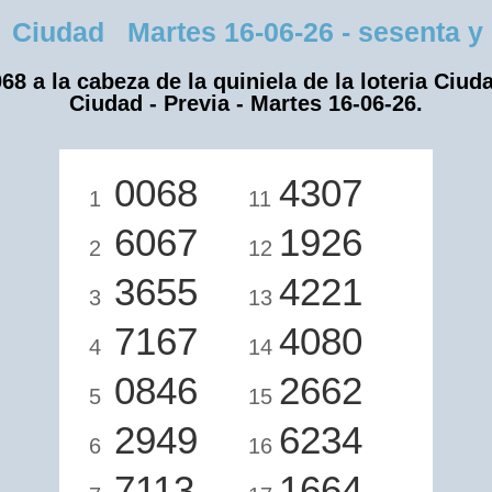
Ciudad Martes 16-06-26 - sesenta y 
68 a la cabeza de la quiniela de la loteria Ciud
Ciudad - Previa - Martes 16-06-26.
0068
4307
1
11
6067
1926
2
12
3655
4221
3
13
7167
4080
4
14
0846
2662
5
15
2949
6234
6
16
7113
1664