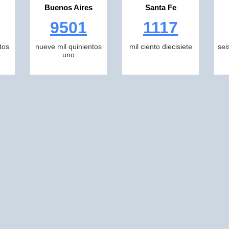
Buenos Aires
Santa Fe
9501
1117
tos
nueve mil quinientos
mil ciento diecisiete
sei
o
uno