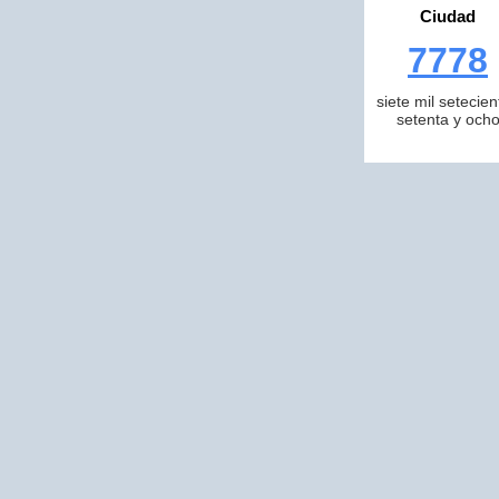
Ciudad
7778
siete mil setecien
setenta y och