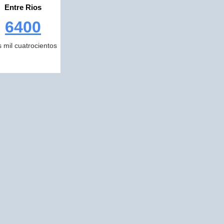
Entre Rios
6400
s mil cuatrocientos