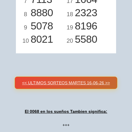
7
17
8880
2323
8
18
5078
8196
9
19
8021
5580
10
20
<< ULTIMOS SORTEOS MARTES 16-06-26 >>
El 0068 en los sueños Tambien significa:
+++