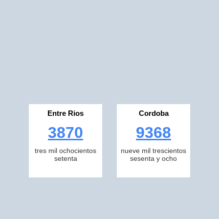
Entre Rios
Cordoba
3870
9368
tres mil ochocientos
nueve mil trescientos
setenta
sesenta y ocho