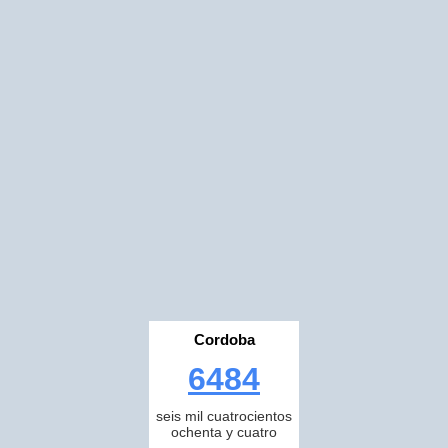
Cordoba
6484
seis mil cuatrocientos
ochenta y cuatro