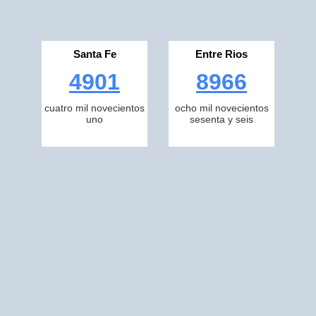
Santa Fe
Entre Rios
4901
8966
cuatro mil novecientos
ocho mil novecientos
uno
sesenta y seis