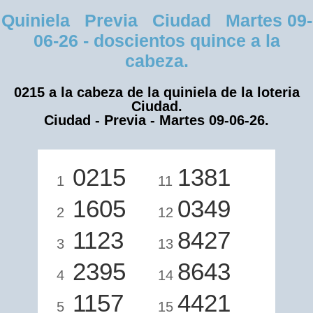
Quiniela Previa Ciudad Martes 09-
06-26 - doscientos quince a la
cabeza.
0215 a la cabeza de la quiniela de la loteria
Ciudad.
Ciudad - Previa - Martes 09-06-26.
0215
1381
1
11
1605
0349
2
12
1123
8427
3
13
2395
8643
4
14
1157
4421
5
15