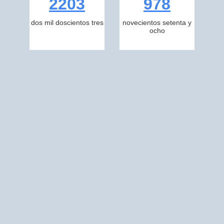
2203
978
dos mil doscientos tres
novecientos setenta y
ocho