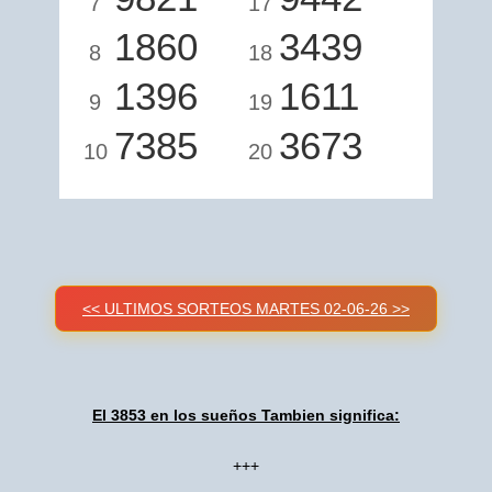
7
17
1860
3439
8
18
1396
1611
9
19
7385
3673
10
20
<< ULTIMOS SORTEOS MARTES 02-06-26 >>
El 3853 en los sueños Tambien significa:
+++