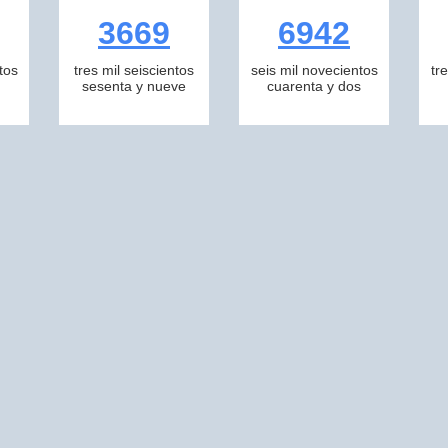
3669
6942
tos
tres mil seiscientos
seis mil novecientos
tr
sesenta y nueve
cuarenta y dos