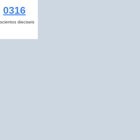
0316
escientos dieciseis