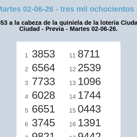
es 02-06-26 - tres mil ochocientos c
53 a la cabeza de la quiniela de la loteria Ciud
Ciudad - Previa - Martes 02-06-26.
3853
8711
1
11
6564
2539
2
12
7733
1096
3
13
6028
1744
4
14
6651
0443
5
15
3745
1391
6
16
9821
9442