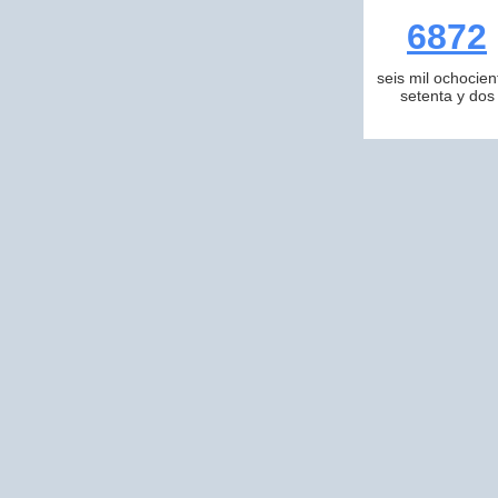
6872
seis mil ochocien
setenta y dos