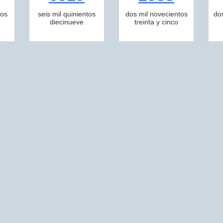
tos
seis mil quinientos
dos mil novecientos
do
diecinueve
treinta y cinco