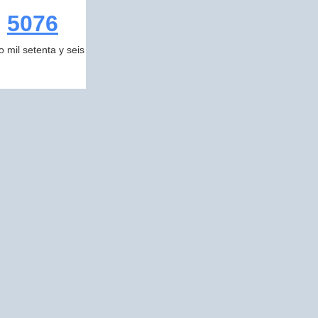
5076
o mil setenta y seis