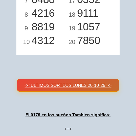
7
17
4216
9111
8
18
8819
1057
9
19
4312
7850
10
20
<< ULTIMOS SORTEOS LUNES 20-10-25 >>
El 0179 en los sueños Tambien significa:
+++