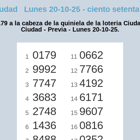
dad Lunes 20-10-25 - ciento setenta 
79 a la cabeza de la quiniela de la loteria Ciud
Ciudad - Previa - Lunes 20-10-25.
0179
0662
1
11
9992
7766
2
12
7747
4192
3
13
3683
6171
4
14
2748
9607
5
15
1436
0816
6
16
8488
0352