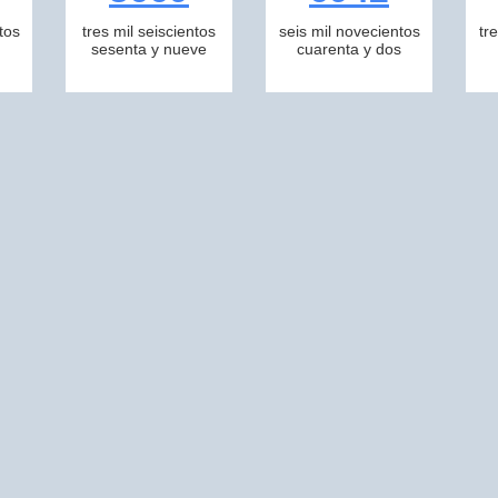
tos
tres mil seiscientos
seis mil novecientos
tr
sesenta y nueve
cuarenta y dos