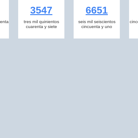
3547
6651
tenta
tres mil quinientos
seis mil seiscientos
cinc
cuarenta y siete
cincuenta y uno