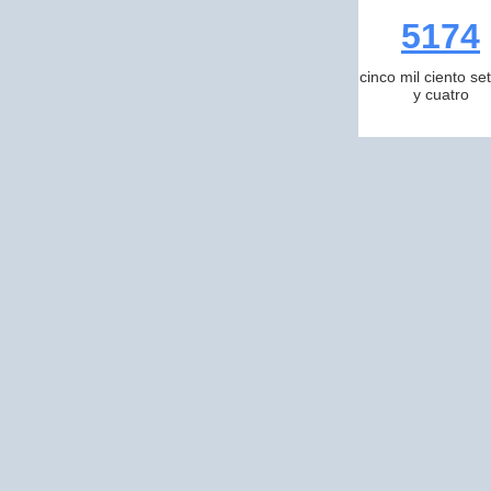
5174
cinco mil ciento se
y cuatro