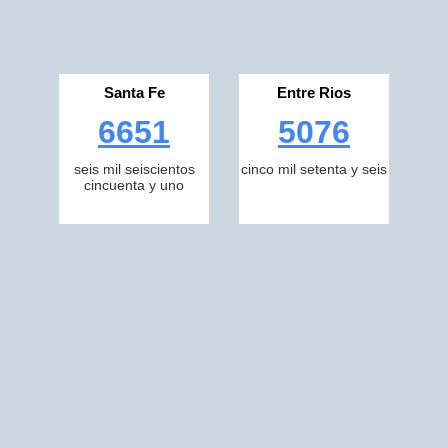
Santa Fe
Entre Rios
6651
5076
seis mil seiscientos
cinco mil setenta y seis
cincuenta y uno