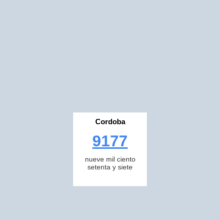
Cordoba
9177
nueve mil ciento
setenta y siete