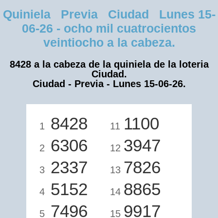
Quiniela Previa Ciudad Lunes 15-
06-26 - ocho mil cuatrocientos
veintiocho a la cabeza.
8428 a la cabeza de la quiniela de la loteria
Ciudad.
Ciudad - Previa - Lunes 15-06-26.
8428
1100
1
11
6306
3947
2
12
2337
7826
3
13
5152
8865
4
14
7496
9917
5
15