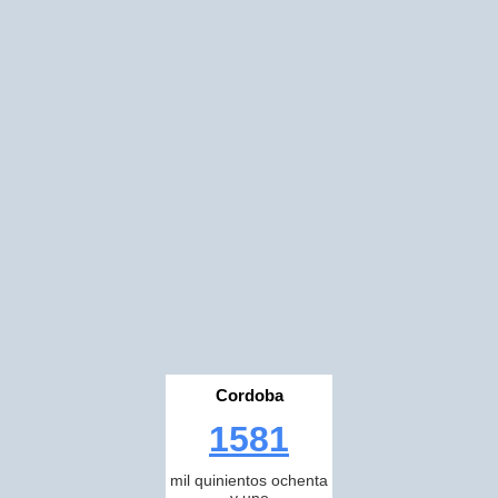
Cordoba
1581
mil quinientos ochenta