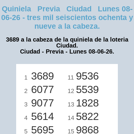
Quiniela Previa Ciudad Lunes 08-
06-26 - tres mil seiscientos ochenta y
nueve a la cabeza.
3689 a la cabeza de la quiniela de la loteria
Ciudad.
Ciudad - Previa - Lunes 08-06-26.
3689
9536
1
11
6077
5539
2
12
9077
1828
3
13
5614
5822
4
14
5695
9868
5
15