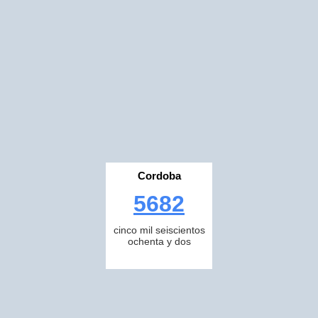
Cordoba
5682
cinco mil seiscientos
ochenta y dos