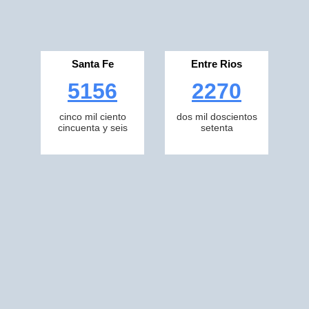
Santa Fe
Entre Rios
5156
2270
cinco mil ciento
dos mil doscientos
cincuenta y seis
setenta