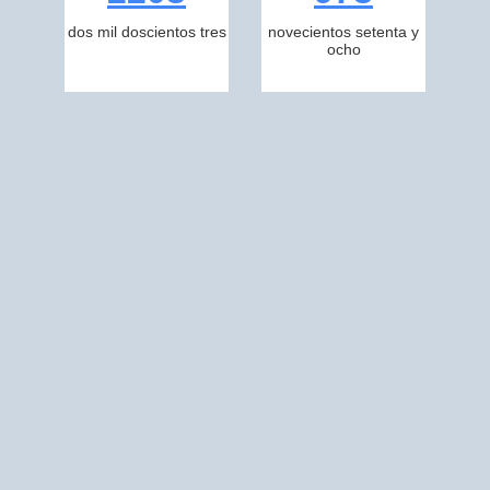
dos mil doscientos tres
novecientos setenta y
ocho