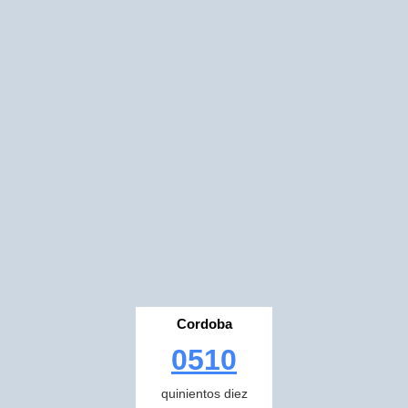
Cordoba
0510
quinientos diez