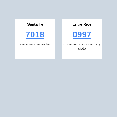
Santa Fe
Entre Rios
7018
0997
siete mil dieciocho
novecientos noventa y
siete