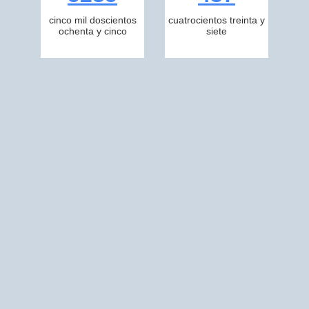
cinco mil doscientos
cuatrocientos treinta y
ochenta y cinco
siete