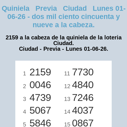
Quiniela Previa Ciudad Lunes 01-
06-26 - dos mil ciento cincuenta y
nueve a la cabeza.
2159 a la cabeza de la quiniela de la loteria
Ciudad.
Ciudad - Previa - Lunes 01-06-26.
2159
7730
1
11
0046
4840
2
12
4739
7246
3
13
5067
4037
4
14
5846
0867
5
15