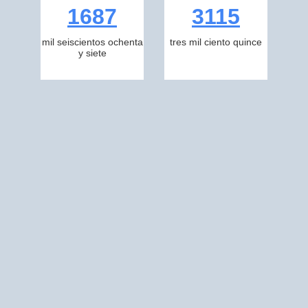
1687
3115
mil seiscientos ochenta
tres mil ciento quince
y siete