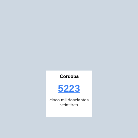
Cordoba
5223
cinco mil doscientos
veintitres