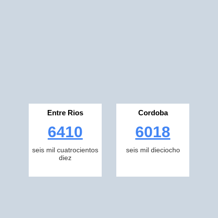
Entre Rios
Cordoba
6410
6018
seis mil cuatrocientos
seis mil dieciocho
diez