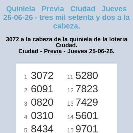
Quiniela Previa Ciudad Jueves
25-06-26 - tres mil setenta y dos a la
cabeza.
3072 a la cabeza de la quiniela de la loteria
Ciudad.
Ciudad - Previa - Jueves 25-06-26.
3072
5280
1
11
6091
7823
2
12
0820
7429
3
13
0310
5601
4
14
8434
9701
5
15