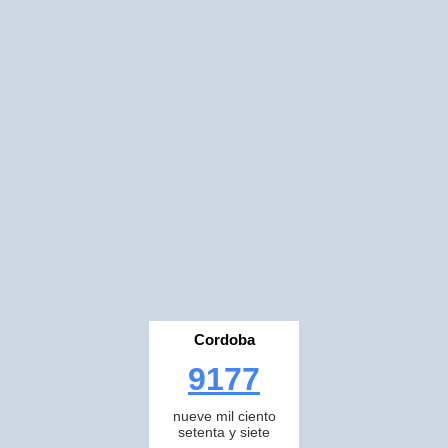
Cordoba
9177
nueve mil ciento
setenta y siete