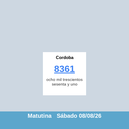
Cordoba
8361
ocho mil trescientos
sesenta y uno
Matutina Sábado 08/08/26