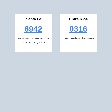
Santa Fe
Entre Rios
6942
0316
seis mil novecientos
trescientos dieciseis
cuarenta y dos