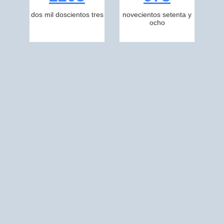
dos mil doscientos tres
novecientos setenta y
ocho