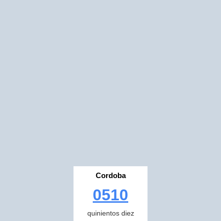
Cordoba
0510
quinientos diez