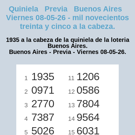
Quiniela Previa Buenos Aires
Viernes 08-05-26 - mil novecientos
treinta y cinco a la cabeza.
1935 a la cabeza de la quiniela de la loteria
Buenos Aires.
Buenos Aires - Previa - Viernes 08-05-26.
1935
1206
1
11
0971
0586
2
12
2770
7804
3
13
7387
9564
4
14
5026
6031
5
15