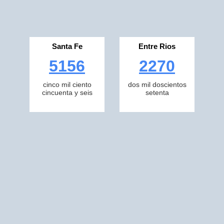
Santa Fe
Entre Rios
5156
2270
cinco mil ciento
dos mil doscientos
cincuenta y seis
setenta