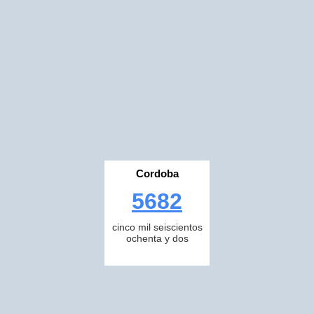
Cordoba
5682
cinco mil seiscientos
ochenta y dos