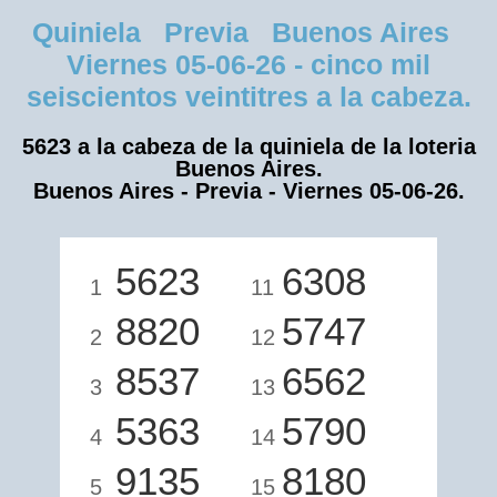
Quiniela Previa Buenos Aires
Viernes 05-06-26 - cinco mil
seiscientos veintitres a la cabeza.
5623 a la cabeza de la quiniela de la loteria
Buenos Aires.
Buenos Aires - Previa - Viernes 05-06-26.
5623
6308
1
11
8820
5747
2
12
8537
6562
3
13
5363
5790
4
14
9135
8180
5
15