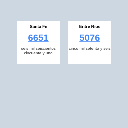
Santa Fe
Entre Rios
6651
5076
seis mil seiscientos
cinco mil setenta y seis
cincuenta y uno