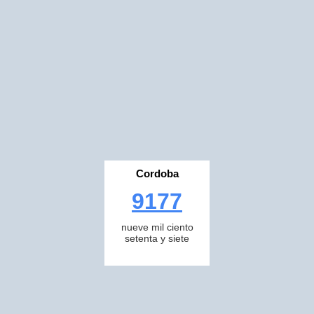
Cordoba
9177
nueve mil ciento
setenta y siete