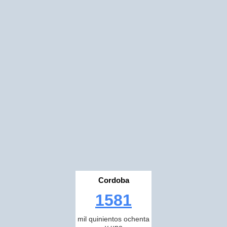
Cordoba
1581
mil quinientos ochenta