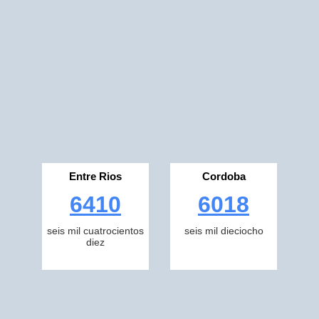
Entre Rios
Cordoba
6410
6018
seis mil cuatrocientos
seis mil dieciocho
diez