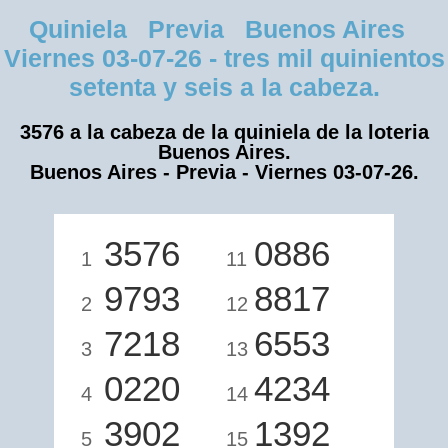
Quiniela Previa Buenos Aires
Viernes 03-07-26 - tres mil quinientos
setenta y seis a la cabeza.
3576 a la cabeza de la quiniela de la loteria
Buenos Aires.
Buenos Aires - Previa - Viernes 03-07-26.
3576
0886
1
11
9793
8817
2
12
7218
6553
3
13
0220
4234
4
14
3902
1392
5
15