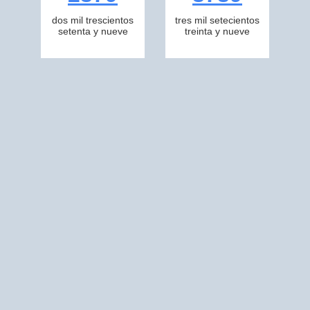
dos mil trescientos
tres mil setecientos
setenta y nueve
treinta y nueve