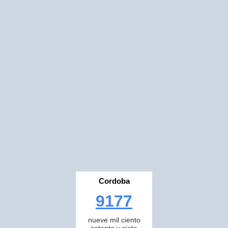
Cordoba
9177
nueve mil ciento