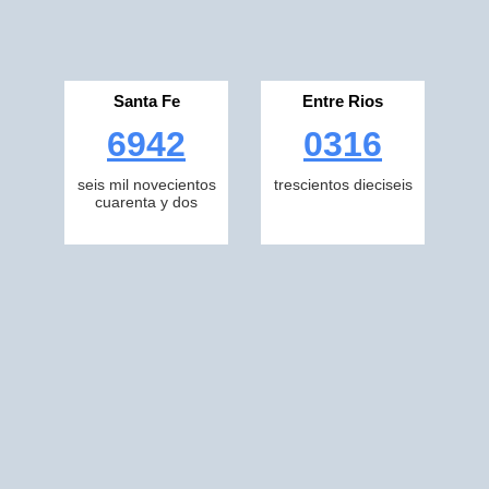
Santa Fe
Entre Rios
6942
0316
seis mil novecientos
trescientos dieciseis
cuarenta y dos