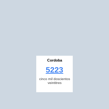
Cordoba
5223
cinco mil doscientos
veintitres