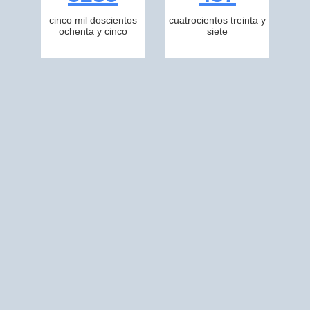
cinco mil doscientos
cuatrocientos treinta y
ochenta y cinco
siete