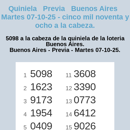
Quiniela Previa Buenos Aires
Martes 07-10-25 - cinco mil noventa y
ocho a la cabeza.
5098 a la cabeza de la quiniela de la loteria
Buenos Aires.
Buenos Aires - Previa - Martes 07-10-25.
5098
3608
1
11
1623
3390
2
12
9173
0773
3
13
1954
6412
4
14
0409
9026
5
15