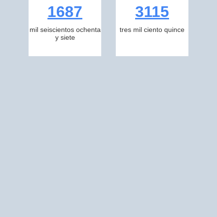
1687
3115
mil seiscientos ochenta
tres mil ciento quince
y siete