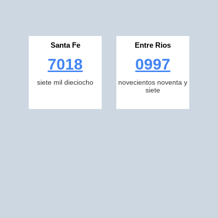
Santa Fe
Entre Rios
7018
0997
siete mil dieciocho
novecientos noventa y
siete