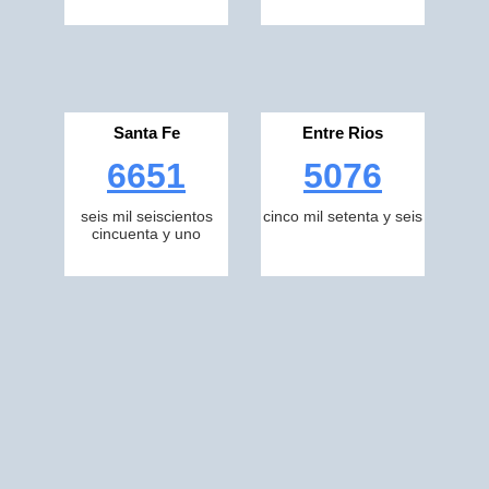
Santa Fe
Entre Rios
6651
5076
seis mil seiscientos
cinco mil setenta y seis
cincuenta y uno