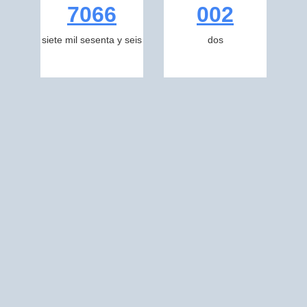
7066
002
siete mil sesenta y seis
dos