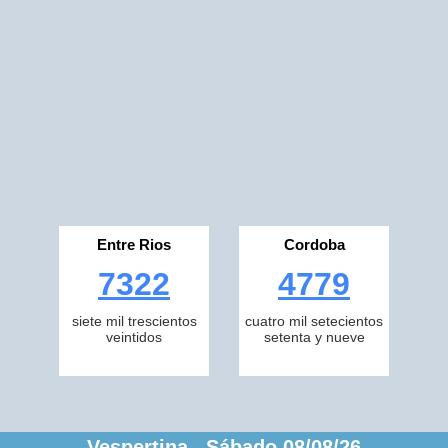
Entre Rios
Cordoba
7322
4779
siete mil trescientos
cuatro mil setecientos
veintidos
setenta y nueve
Vespertina Sábado 08/08/26