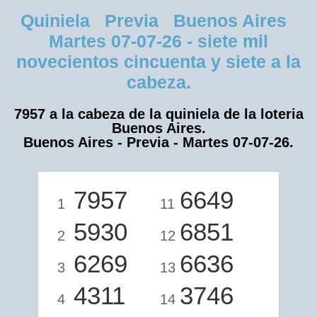
Quiniela Previa Buenos Aires
Martes 07-07-26 - siete mil
novecientos cincuenta y siete a la
cabeza.
7957 a la cabeza de la quiniela de la loteria
Buenos Aires.
Buenos Aires - Previa - Martes 07-07-26.
7957
6649
1
11
5930
6851
2
12
6269
6636
3
13
4311
3746
4
14