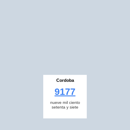
Cordoba
9177
nueve mil ciento
setenta y siete