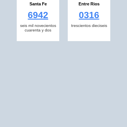
Santa Fe
Entre Rios
6942
0316
seis mil novecientos
trescientos dieciseis
cuarenta y dos