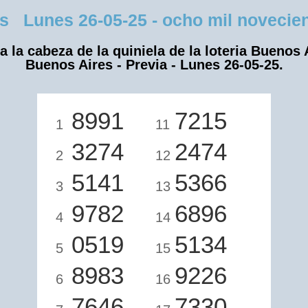
 Lunes 26-05-25 - ocho mil novecient
a la cabeza de la quiniela de la loteria Buenos 
Buenos Aires - Previa - Lunes 26-05-25.
8991
7215
1
11
3274
2474
2
12
5141
5366
3
13
9782
6896
4
14
0519
5134
5
15
8983
9226
6
16
7646
7330