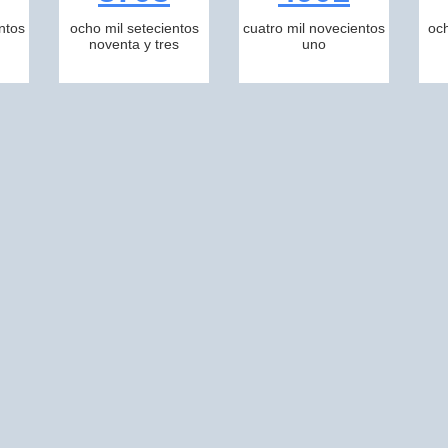
ntos
ocho mil setecientos
cuatro mil novecientos
och
noventa y tres
uno