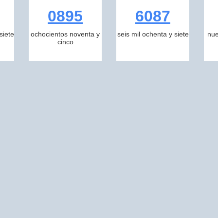
0895
6087
siete
ochocientos noventa y
seis mil ochenta y siete
nue
cinco