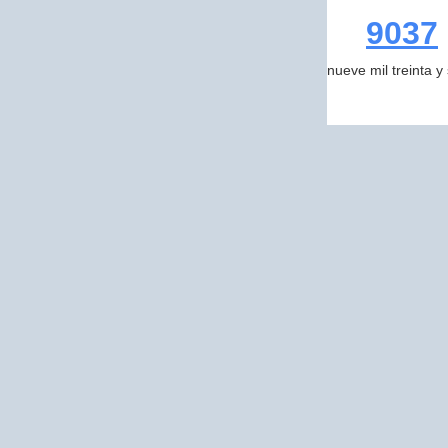
9037
nueve mil treinta y 