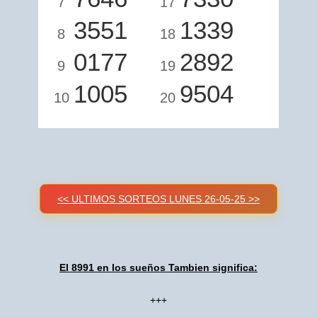
7
17
3551
1339
8
18
0177
2892
9
19
1005
9504
10
20
<< ULTIMOS SORTEOS LUNES 26-05-25 >>
El 8991 en los sueños Tambien significa:
+++