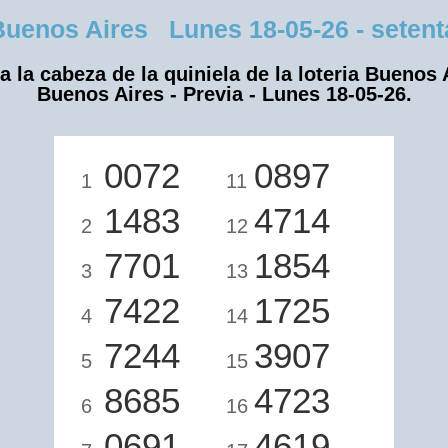
enos Aires Lunes 18-05-26 - setenta
a la cabeza de la quiniela de la loteria Buenos 
Buenos Aires - Previa - Lunes 18-05-26.
0072
0897
1
11
1483
4714
2
12
7701
1854
3
13
7422
1725
4
14
7244
3907
5
15
8685
4723
6
16
0691
4619