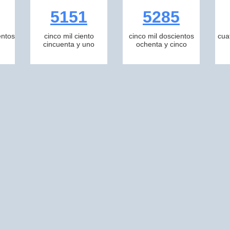
5151
5285
entos
cinco mil ciento
cinco mil doscientos
cua
cincuenta y uno
ochenta y cinco