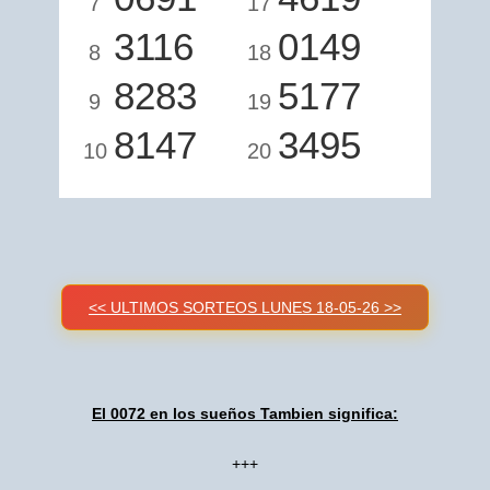
7
17
3116
0149
8
18
8283
5177
9
19
8147
3495
10
20
<< ULTIMOS SORTEOS LUNES 18-05-26 >>
El 0072 en los sueños Tambien significa:
+++