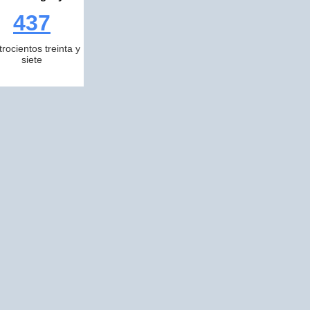
437
trocientos treinta y
siete