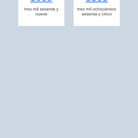
tres mil sesenta y
tres mil ochocientos
nueve
sesenta y cinco