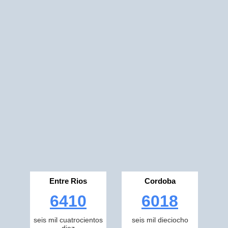
Entre Rios
Cordoba
6410
6018
seis mil cuatrocientos
seis mil dieciocho