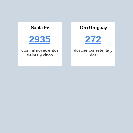
Santa Fe
Oro Uruguay
2935
272
dos mil novecientos
doscientos setenta y
treinta y cinco
dos