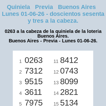
Quiniela Previa Buenos Aires
Lunes 01-06-26 - doscientos sesenta
y tres a la cabeza.
0263 a la cabeza de la quiniela de la loteria
Buenos Aires.
Buenos Aires - Previa - Lunes 01-06-26.
0263
8412
1
11
7312
0743
2
12
9515
8099
3
13
3611
2821
4
14
7975
5134
5
15