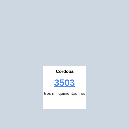
Cordoba
3503
tres mil quinientos tres