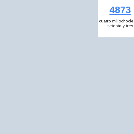
4873
cuatro mil ochocie
setenta y tres