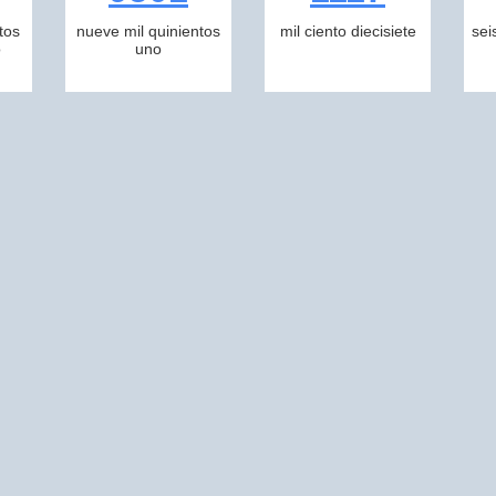
tos
nueve mil quinientos
mil ciento diecisiete
sei
o
uno