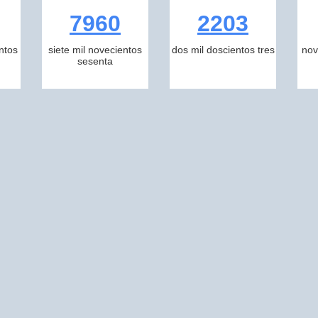
7960
2203
ntos
siete mil novecientos
dos mil doscientos tres
nov
sesenta