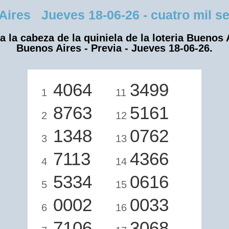
res Jueves 18-06-26 - cuatro mil ses
a la cabeza de la quiniela de la loteria Buenos 
Buenos Aires - Previa - Jueves 18-06-26.
4064
3499
1
11
8763
5161
2
12
1348
0762
3
13
7113
4366
4
14
5334
0616
5
15
0002
0033
6
16
7106
3068