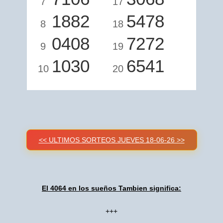
7
17
1882
5478
8
18
0408
7272
9
19
1030
6541
10
20
<< ULTIMOS SORTEOS JUEVES 18-06-26 >>
El 4064 en los sueños Tambien significa:
+++