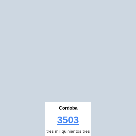
Cordoba
3503
tres mil quinientos tres