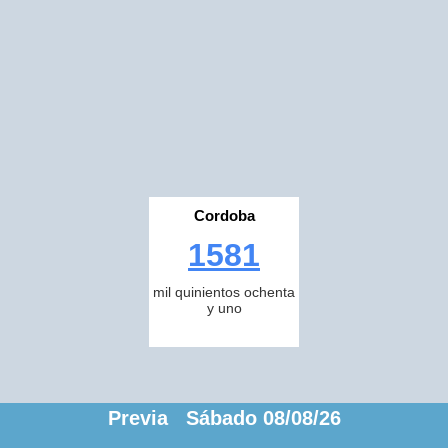
Cordoba
1581
mil quinientos ochenta
y uno
Previa Sábado 08/08/26