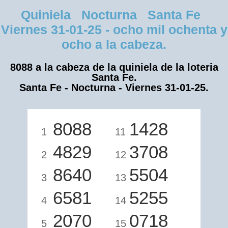
Quiniela Nocturna Santa Fe
Viernes 31-01-25 - ocho mil ochenta y
ocho a la cabeza.
8088 a la cabeza de la quiniela de la loteria
Santa Fe.
Santa Fe - Nocturna - Viernes 31-01-25.
8088
1428
1
11
4829
3708
2
12
8640
5504
3
13
6581
5255
4
14
2070
0718
5
15