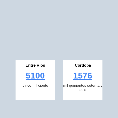
Entre Rios
Cordoba
5100
1576
cinco mil ciento
mil quinientos setenta y
seis