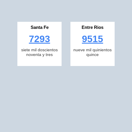
Santa Fe
Entre Rios
7293
9515
siete mil doscientos
nueve mil quinientos
noventa y tres
quince