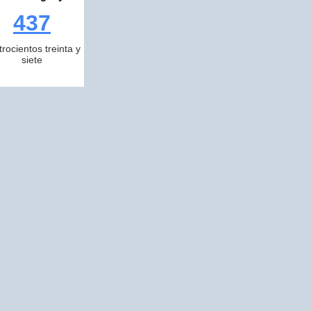
437
trocientos treinta y
siete