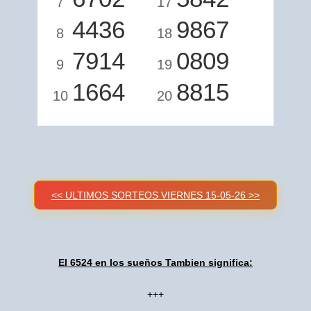
7
17
4436
9867
8
18
7914
0809
9
19
1664
8815
10
20
<< ULTIMOS SORTEOS VIERNES 15-05-26 >>
El 6524 en los sueños Tambien significa:
+++