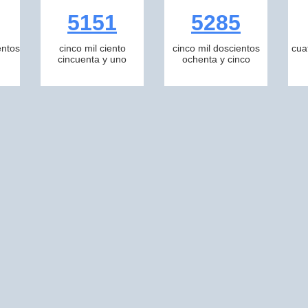
5151
5285
entos
cinco mil ciento
cinco mil doscientos
cua
cincuenta y uno
ochenta y cinco