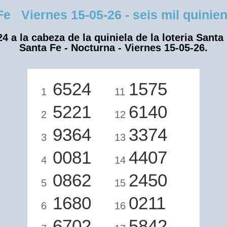
Viernes 15-05-26 - seis mil quinient
4 a la cabeza de la quiniela de la loteria Santa
Santa Fe - Nocturna - Viernes 15-05-26.
6524
1575
1
11
5221
6140
2
12
9364
3374
3
13
0081
4407
4
14
0862
2450
5
15
1680
0211
6
16
6702
5842