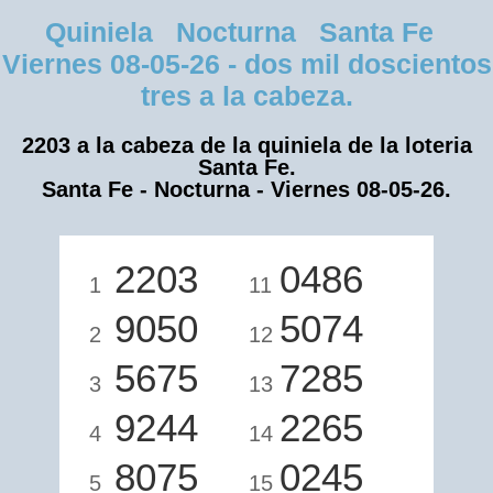
Quiniela Nocturna Santa Fe
Viernes 08-05-26 - dos mil doscientos
tres a la cabeza.
2203 a la cabeza de la quiniela de la loteria
Santa Fe.
Santa Fe - Nocturna - Viernes 08-05-26.
2203
0486
1
11
9050
5074
2
12
5675
7285
3
13
9244
2265
4
14
8075
0245
5
15