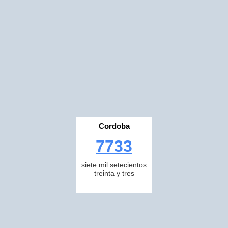
Cordoba
7733
siete mil setecientos
treinta y tres