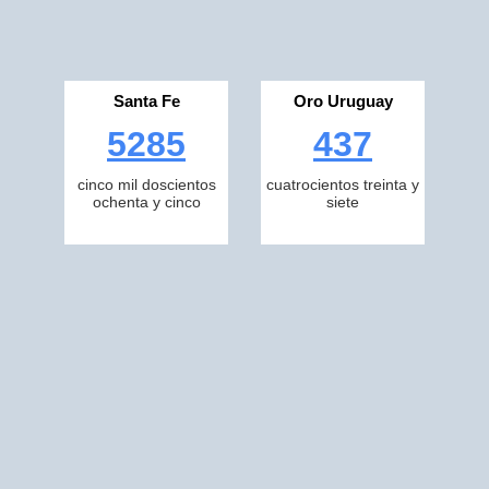
Santa Fe
Oro Uruguay
5285
437
cinco mil doscientos
cuatrocientos treinta y
ochenta y cinco
siete