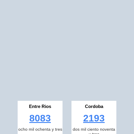
Entre Rios
Cordoba
8083
2193
ocho mil ochenta y tres
dos mil ciento noventa