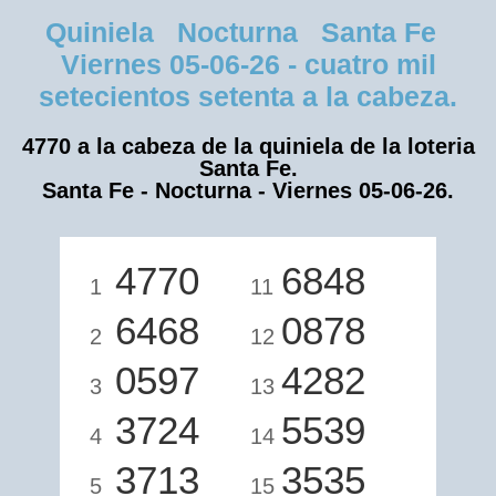
Quiniela Nocturna Santa Fe
Viernes 05-06-26 - cuatro mil
setecientos setenta a la cabeza.
4770 a la cabeza de la quiniela de la loteria
Santa Fe.
Santa Fe - Nocturna - Viernes 05-06-26.
4770
6848
1
11
6468
0878
2
12
0597
4282
3
13
3724
5539
4
14
3713
3535
5
15