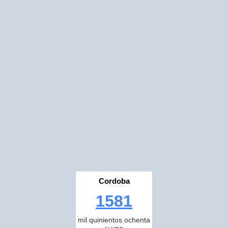
Cordoba
1581
mil quinientos ochenta