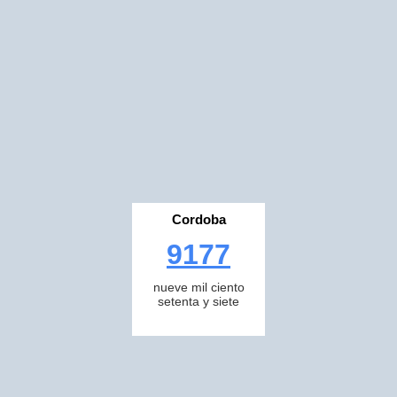
Cordoba
9177
nueve mil ciento
setenta y siete